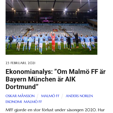
23 FEBRUARI, 2021
Ekonomianalys: ”Om Malmö FF är
Bayern München är AIK
Dortmund”
OSKAR MÅNSSON
MALMÖ FF
ANDERS NORLEN
,
EKONOMI
,
MALMÖ FF
MFF gjorde en stor förlust under säsongen 2020. Hur