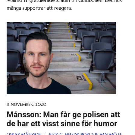
Malmö FF gratulerade Zlatan till Guldbollen. Det fick
många supportrar att reagera.
11 NOVEMBER, 2020
Månsson: Man får ge polisen att
de har ett visst sinne för humor
OSKAR MÅNSSON
BLOGG
,
HELSINGBORGS IF
,
MALMÖ FF