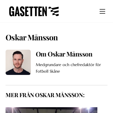
Skip
to
Men
content
Oskar Månsson
Om
Oskar Månsson
Medgrundare och chefredaktör för
Fotboll Skåne
MER FRÅN OSKAR MÅNSSON: