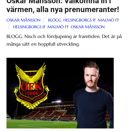
Oskar Månsson: Välkomna in i
värmen, alla nya prenumeranter!
OSKAR MÅNSSON
BLOGG
,
HELSINGBORGS IF
,
MALMÖ FF
HELSINGBORGS IF
,
MALMÖ FF
,
OSKAR MÅNSSON
BLOGG. Nisch och fördjupning är framtiden. Det är på
många sätt en hoppfull utveckling.