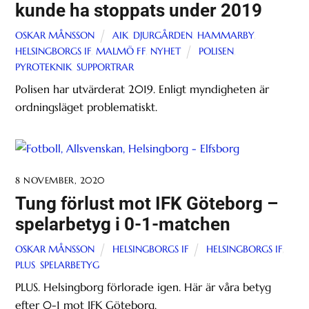
kunde ha stoppats under 2019
OSKAR MÅNSSON
AIK
,
DJURGÅRDEN
,
HAMMARBY
,
HELSINGBORGS IF
,
MALMÖ FF
,
NYHET
POLISEN
,
PYROTEKNIK
,
SUPPORTRAR
Polisen har utvärderat 2019. Enligt myndigheten är
ordningsläget problematiskt.
8 NOVEMBER, 2020
Tung förlust mot IFK Göteborg –
spelarbetyg i 0-1-matchen
OSKAR MÅNSSON
HELSINGBORGS IF
HELSINGBORGS IF
,
PLUS
,
SPELARBETYG
PLUS. Helsingborg förlorade igen. Här är våra betyg
efter 0-1 mot IFK Göteborg.