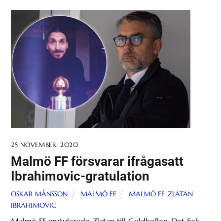
25 NOVEMBER, 2020
Malmö FF försvarar ifrågasatt
Ibrahimovic-gratulation
OSKAR MÅNSSON
MALMÖ FF
MALMÖ FF
,
ZLATAN
IBRAHIMOVIC