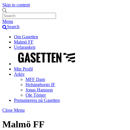
Skip to content
Menu
Search
Om Gasetten
Malmö FF
Uefaranken
Min Profil
Arkiv
MFF Dam
Helsingborgs IF
Jonas Hansson
Ole Törner
Prenumerera på Gasetten
Close Menu
Malmö FF