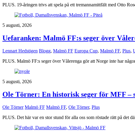
PLUS. 19-åringen trivs att spela på ett tremannamittfält med Otto R
5 augusti, 2026
Uefaranken: Malmö FF:s seger över Våler
Lennart Hedstigen
Blogg
,
Malmö FF
Europa Cup
,
Malmö FF
,
Plus
,
PLUS. Malmö FF:s seger över Vålerenga gör att Norge inte har någon 
5 augusti, 2026
Ole Törner: En historisk seger för MFF – so
Ole Törner
Malmö FF
Malmö FF
,
Ole Törner
,
Plus
PLUS. Det här var en stor stund för alla oss som röstade rätt på det dä