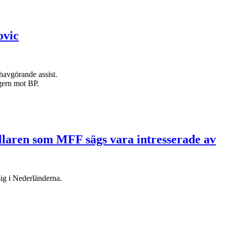
ovic
havgörande assist.
egern mot BP.
llaren som MFF sägs vara intresserade av
ig i Nederländerna.