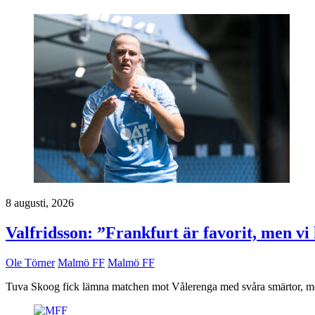
8 augusti, 2026
Valfridsson: ”Frankfurt är favorit, men vi
Ole Törner
Malmö FF
Malmö FF
Tuva Skoog fick lämna matchen mot Vålerenga med svåra smärtor, men 