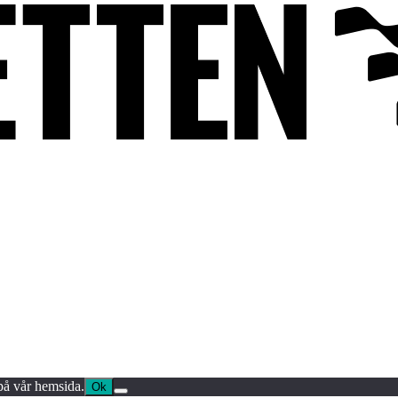
 på vår hemsida.
Ok