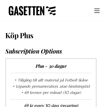
Skip
to
Men
content
Köp Plus
Subscription Options
Plus - 30 dagar
• Tillgång till allt material på Fotboll Skåne
• Löpande prenumeration, utan bindningstid
• 69 kronor per månad (30 dagar)
69 kr every 30 days (recurring)