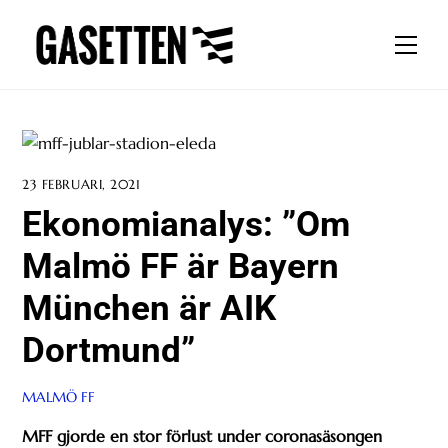
Skip
to
Men
content
23 FEBRUARI, 2021
Ekonomianalys: ”Om
Malmö FF är Bayern
München är AIK
Dortmund”
MALMÖ FF
MFF gjorde en stor förlust under coronasäsongen