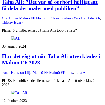
Taha Ali: ”Det var så oerhört häftigt att
få dela det målet med publiken”
Ole Törner
Malmö FF
Malmö FF
,
Plus
,
Stefano Vecchia
,
Taha Ali
,
Thierry Henry
Platsar 5-2-målet senast på Taha Alis topp tre-lista?
30 januari, 2024
Hur det såg ut när Taha Ali utvecklades i
Malmö FF 2023
Jonas Hansson Lilja
Malmö FF
Malmö FF
,
Plus
,
Taha Ali
PLUS. En inblick i detaljerna som fick Taha Ali att utvecklas år
2023.
12 oktober, 2023