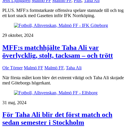
Jens Ljunggren
Malmö FF
Malmö FF
,
Plus
,
Taha Ali
PLUS. MFF:s formstarkaste offensiva spelare stannade till och tog
ett kort snack med Gasetten inför IFK Norrköping.
29 oktober, 2024
MFF:s matchhjälte Taha Ali var
överlycklig, stolt, tacksam – och trött
Ole Törner
Malmö FF
Malmö FF
,
Taha Ali
När första målet kom blev det extremt viktigt och Taha Ali skojade
med Göteborgs högerkant.
31 maj, 2024
För Taha Ali blir det först match och
sedan semester i Stockholm