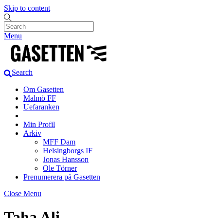
Skip to content
Menu
Search
Om Gasetten
Malmö FF
Uefaranken
Min Profil
Arkiv
MFF Dam
Helsingborgs IF
Jonas Hansson
Ole Törner
Prenumerera på Gasetten
Close Menu
Taha Ali