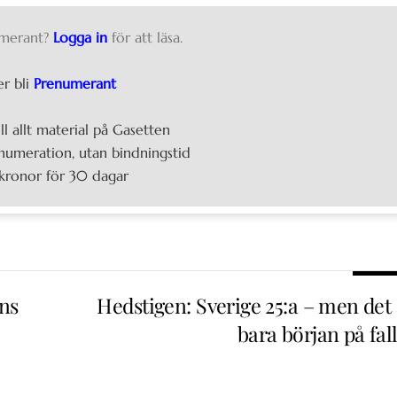
merant?
Logga in
för att läsa.
er bli
Prenumerant
ill allt material på Gasetten
umeration, utan bindningstid
kronor för 30 dagar
ens
Hedstigen: Sverige 25:a – men det 
bara början på fal