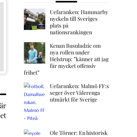
Uefaranken: Hammarby
nyckeln till Sveriges
plats på
nationsrankingen
Kenan Busuladzic om
nya rollen under
Helstrup: ”känner att jag
får mycket offensiv
frihet”
Uefaranken: Malmö FF:s
seger över Vålerenga
utmärkt för Sverige
är
let
Ole Törner: En historisk