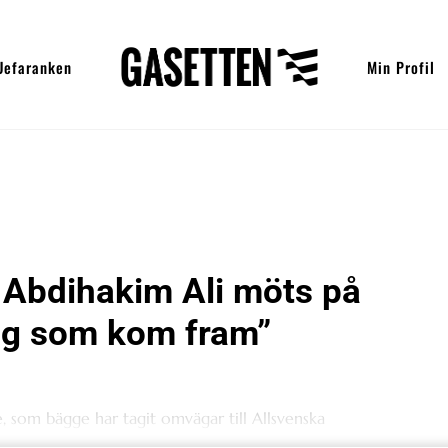
Uefaranken
Min Profil
 Abdihakim Ali möts på
tåg som kom fram”
e, som bägge har tagit omvägar till Allsvenska