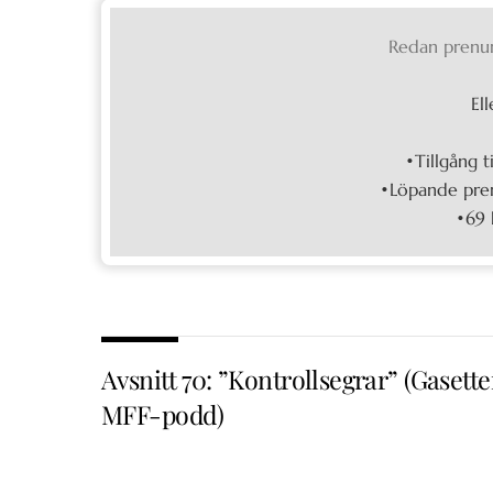
Redan prenu
Ell
•Tillgång t
•Löpande pren
•69 
Avsnitt 70: ”Kontrollsegrar” (Gasett
MFF-podd)