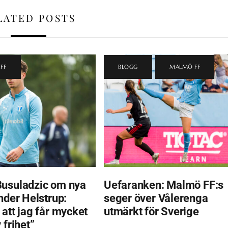
LATED POSTS
FF
BLOGG
,
MALMÖ FF
usuladzic om nya
Uefaranken: Malmö FF:s
nder Helstrup:
seger över Vålerenga
 att jag får mycket
utmärkt för Sverige
 frihet”