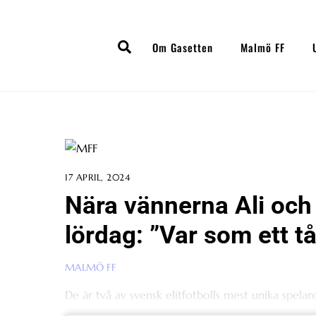
Skip
to
Search
content
Om Gasetten
Malmö FF
17 APRIL, 2024
Nära vännerna Ali och
lördag: ”Var som ett 
MALMÖ FF
De är två av svensk elitfotbolls mest unika spelar