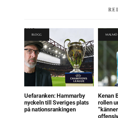
RE
BLOGG
MALMÖ 
Uefaranken: Hammarby
Kenan B
nyckeln till Sveriges plats
rollen u
på nationsrankingen
”känner
offensiv