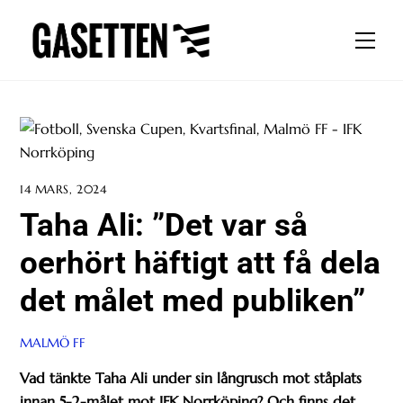
Skip
to
Men
content
14 MARS, 2024
Taha Ali: ”Det var så
oerhört häftigt att få dela
det målet med publiken”
MALMÖ FF
Vad tänkte Taha Ali under sin långrusch mot ståplats
innan 5-2-målet mot IFK Norrköping? Och finns det