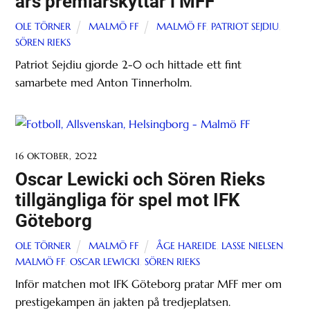
års premiärskyttar i MFF
OLE TÖRNER
MALMÖ FF
MALMÖ FF
,
PATRIOT SEJDIU
,
SÖREN RIEKS
Patriot Sejdiu gjorde 2-0 och hittade ett fint
samarbete med Anton Tinnerholm.
16 OKTOBER, 2022
Oscar Lewicki och Sören Rieks
tillgängliga för spel mot IFK
Göteborg
OLE TÖRNER
MALMÖ FF
ÅGE HAREIDE
,
LASSE NIELSEN
,
MALMÖ FF
,
OSCAR LEWICKI
,
SÖREN RIEKS
Inför matchen mot IFK Göteborg pratar MFF mer om
prestigekampen än jakten på tredjeplatsen.