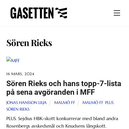
Skip
to
Men
content
Sören Rieks
16 MARS, 2024
Sören Rieks och hans topp-7-lista
på sena avgöranden i MFF
JONAS HANSSON LILJA
MALMÖ FF
MALMÖ FF
,
PLUS
,
SÖREN RIEKS
PLUS. Sejdius HBK-skott konkurrerar med bland andra
Rosenbergs avskedsmål och Knudsens långskott.