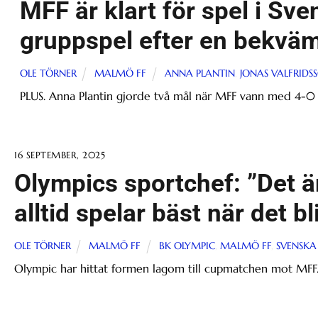
MFF är klart för spel i Sv
gruppspel efter en bekvä
OLE TÖRNER
MALMÖ FF
ANNA PLANTIN
,
JONAS VALFRIDS
PLUS. Anna Plantin gjorde två mål när MFF vann med 4-0 
16 SEPTEMBER, 2025
Olympics sportchef: ”Det är
alltid spelar bäst när det bl
OLE TÖRNER
MALMÖ FF
BK OLYMPIC
,
MALMÖ FF
,
SVENSKA
Olympic har hittat formen lagom till cupmatchen mot MFF