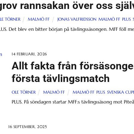
grov rannsakan över oss själ
LE TÖRNER
MALMÖ FF
JONAS VALFRIDSSON
,
MALMÖ FF
,
PLUS
,
LUS. Det blev en bitter början på tävlingssäsongen. MFF föll m
14 FEBRUARI, 2026
Allt fakta från försäson
första tävlingsmatch
OLE TÖRNER
MALMÖ FF
MALMÖ FF
,
PLUS
,
SVENSKA CUP
PLUS. På söndagen startar MFF:s tävlingssäsong mot Piteå
16 SEPTEMBER, 2025