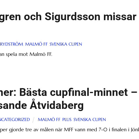
gren och Sigurdsson missa
 RYDSTRÖM
,
MALMÖ FF
,
SVENSKA CUPEN
kan spela mot Malmö FF.
ner: Bästa cupfinal-minnet 
sande Åtvidaberg
NCATEGORIZED
MALMÖ FF
,
PLUS
,
SVENSKA CUPEN
pper gjorde tre av målen när MFF vann med 7-0 i finalen i Jön