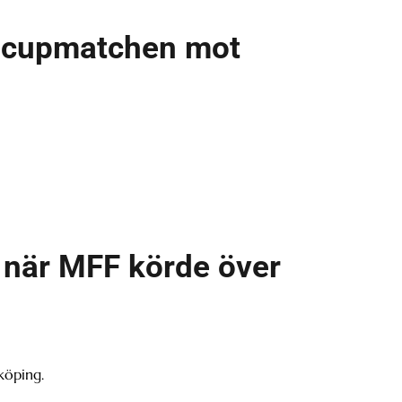
r cupmatchen mot
– när MFF körde över
köping.