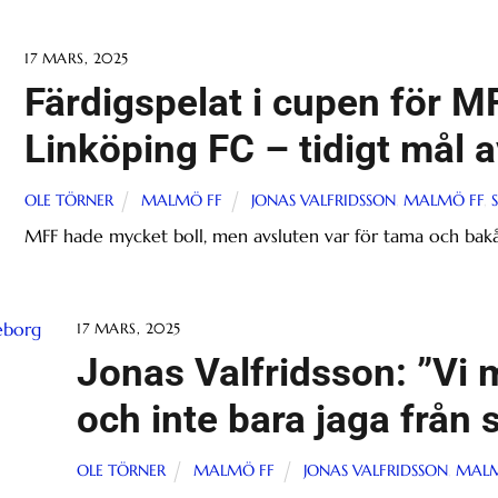
17 MARS, 2025
Färdigspelat i cupen för M
Linköping FC – tidigt mål 
OLE TÖRNER
MALMÖ FF
JONAS VALFRIDSSON
,
MALMÖ FF
,
MFF hade mycket boll, men avsluten var för tama och bakåt 
17 MARS, 2025
Jonas Valfridsson: ”Vi m
och inte bara jaga från s
OLE TÖRNER
MALMÖ FF
JONAS VALFRIDSSON
,
MALM