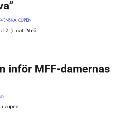
va”
SVENSKA CUPEN
ed 2-3 mot Piteå.
gen inför MFF-damernas
EN
 i cupen.