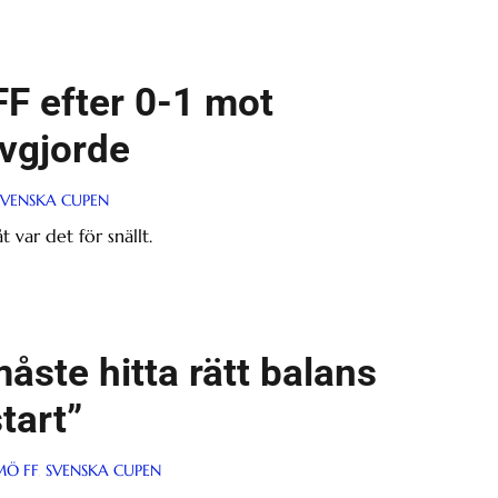
FF efter 0-1 mot
avgjorde
SVENSKA CUPEN
var det för snällt.
åste hitta rätt balans
tart”
Ö FF
,
SVENSKA CUPEN