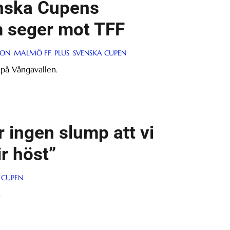
enska Cupens
m seger mot TFF
SON
,
MALMÖ FF
,
PLUS
,
SVENSKA CUPEN
på Vångavallen.
 ingen slump att vi
ir höst”
 CUPEN
.