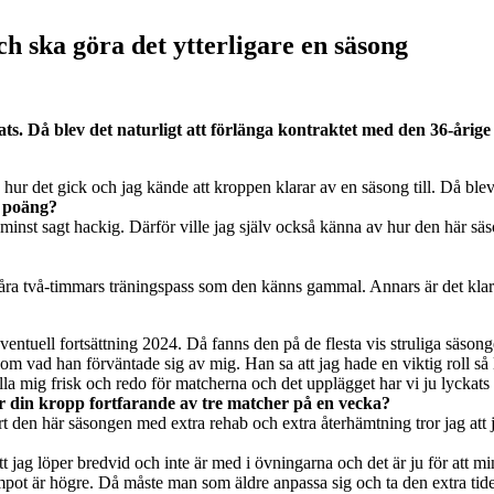
h ska göra det ytterligare en säsong
ts. Då blev det naturligt att förlänga kontraktet med den 36-årige 
ur det gick och jag kände att kroppen klarar av en säsong till. Då blev 
t poäng?
t sagt hackig. Därför ville jag själv också känna av hur den här säsong
våra två-timmars träningspass som den känns gammal. Annars är det klart 
ventuell fortsättning 2024. Då fanns den på de flesta vis struliga säsong
ad han förväntade sig av mig. Han sa att jag hade en viktig roll så läng
la mig frisk och redo för matcherna och det upplägget har vi ju lyckats b
r din kropp fortfarande av tre matcher på en vecka?
ort den här säsongen med extra rehab och extra återhämtning tror jag att 
att jag löper bredvid och inte är med i övningarna och det är ju för att 
tempot är högre. Då måste man som äldre anpassa sig och ta den extra ti