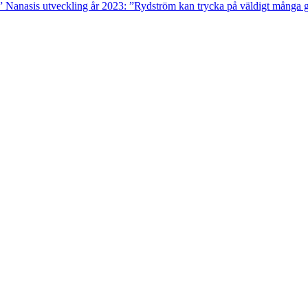
”
Nanasis utveckling år 2023: ”Rydström kan trycka på väldigt många g