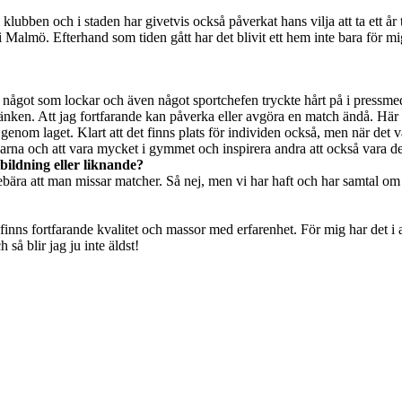
ubben och i staden har givetvis också påverkat hans vilja att ta ett år ti
 i Malmö. Efterhand som tiden gått har det blivit ett hem inte bara för m
så något som lockar och även något sportchefen tryckte hårt på i pressme
 bänken. Att jag fortfarande kan påverka eller avgöra en match ändå. Här
 genom laget. Klart att det finns plats för individen också, men när det vä
ngarna och att vara mycket i gymmet och inspirera andra att också vara de
bildning eller liknande?
ebära att man missar matcher. Så nej, men vi har haft och har samtal om
nns fortfarande kvalitet och massor med erfarenhet. För mig har det i all
så blir jag ju inte äldst!