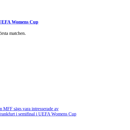
 i UEFA Womens Cup
första matchen.
m MFF sägs vara intresserade av
rankfurt i semifinal i UEFA Womens Cup