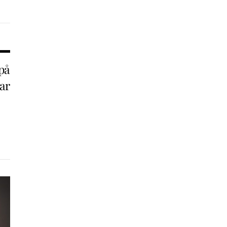
på
ar