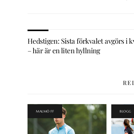
Hedstigen: Sista förkvalet avgörs i k
– här är en liten hyllning
RE
MALMÖ FF
BLOGG