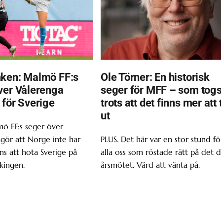
ken: Malmö FF:s
Ole Törner: En historisk
ver Vålerenga
seger för MFF – som tog
 för Sverige
trots att det finns mer att 
ut
ö FF:s seger över
gör att Norge inte har
PLUS. Det här var en stor stund fö
s att hota Sverige på
alla oss som röstade rätt på det d
kingen.
årsmötet. Värd att vänta på.