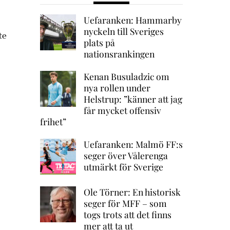
Uefaranken: Hammarby
nyckeln till Sveriges
te
plats på
nationsrankingen
Kenan Busuladzic om
nya rollen under
Helstrup: ”känner att jag
får mycket offensiv
frihet”
Uefaranken: Malmö FF:s
seger över Vålerenga
utmärkt för Sverige
Ole Törner: En historisk
seger för MFF – som
togs trots att det finns
mer att ta ut