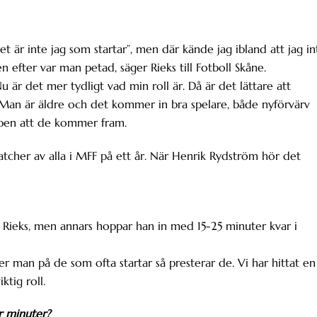
t är inte jag som startar”, men där kände jag ibland att jag in
 efter var man petad, säger Rieks till Fotboll Skåne.
Nu är det mer tydligt vad min roll är. Då är det lättare att
. Man är äldre och det kommer in bra spelare, både nyförvärv
ubben att de kommer fram.
atcher av alla i MFF på ett år. När Henrik Rydström hör det
 för Rieks, men annars hoppar han in med 15-25 minuter kvar i
Ser man på de som ofta startar så presterar de. Vi har hittat en
ktig roll.
r minuter?