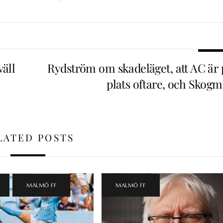
väll
Rydström om skadeläget, att AC är 
plats oftare, och Skogm
LATED POSTS
,
MALMÖ FF
MALMÖ FF