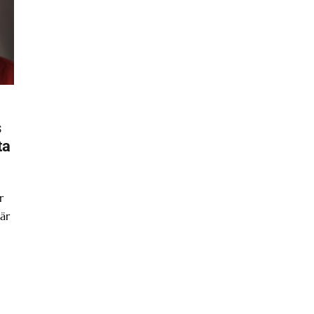
s
ta
r
är