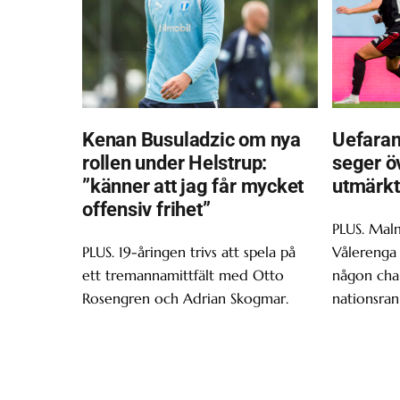
Kenan Busuladzic om nya
Uefaran
rollen under Helstrup:
seger ö
”känner att jag får mycket
utmärkt
offensiv frihet”
PLUS. Malm
PLUS. 19-åringen trivs att spela på
Vålerenga 
ett tremannamittfält med Otto
någon chan
Rosengren och Adrian Skogmar.
nationsran