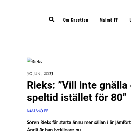
Skip
to
Search
content
Om Gasetten
Malmö FF
30 JUNI, 2023
Rieks: ”Vill inte gnäll
speltid istället för 80”
MALMÖ FF
Sören Rieks får starta ännu mer sällan i år jämför
Ändå är han lyckligare nu.