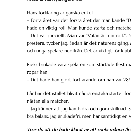
Hans förklaring är ganska enkel.
– Förra året var det första året där man kände ”De
hade en viktig roll. Man kunde starta och matchen
– Det var speciellt. Man var ”Vafan är min roll?”. 
prestera, tycker jag. Sedan är det naturens gång
och unga spelare nedifrån. Det är viktigt för kl
Rieks brukade vara spelaren som startade flest m
ropar han:
– Det hade han gjort fortfarande om han var 28!
I år har det istället blivit några enstaka starter
nästan alla matcher.
– Jag känner att jag kan bidra och göra skillnad. 
bra balans. Jag är skadefri, men har samtidigt en vi
Tror du att du hade klarat av att spela många fle