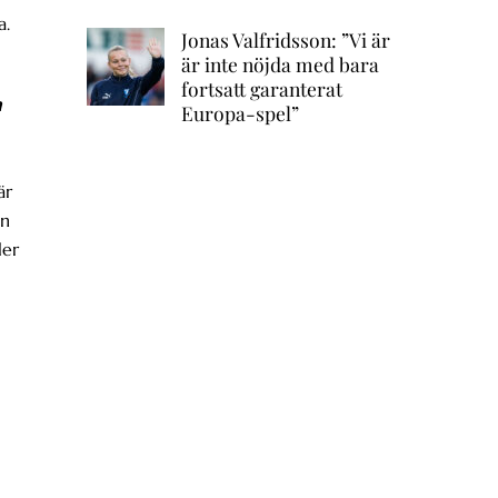
a.
Jonas Valfridsson: ”Vi är
är inte nöjda med bara
fortsatt garanterat
m
Europa-spel”
är
an
ler