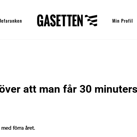
Uefaranken
Min Profil
a över att man får 30 minuter
t med förra året.