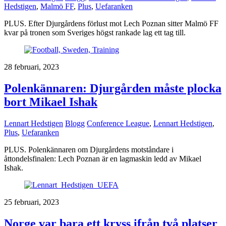
Hedstigen
,
Malmö FF
,
Plus
,
Uefaranken
PLUS. Efter Djurgårdens förlust mot Lech Poznan sitter Malmö FF
kvar på tronen som Sveriges högst rankade lag ett tag till.
28 februari, 2023
Polenkännaren: Djurgården måste plocka
bort Mikael Ishak
Lennart Hedstigen
Blogg
Conference League
,
Lennart Hedstigen
,
Plus
,
Uefaranken
PLUS. Polenkännaren om Djurgårdens motståndare i
åttondelsfinalen: Lech Poznan är en lagmaskin ledd av Mikael
Ishak.
25 februari, 2023
Norge var bara ett kryss ifrån två platser