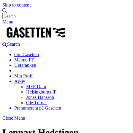
Skip to content
Menu
Search
Om Gasetten
Malmö FF
Uefaranken
Min Profil
Arkiv
MFF Dam
Helsingborgs IF
Jonas Hansson
Ole Törner
Prenumerera på Gasetten
Close Menu
Lennart Hedstigen