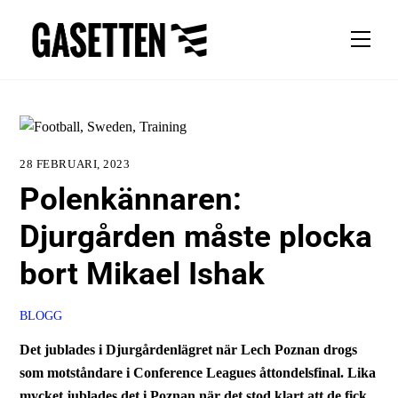
Skip
to
Men
content
28 FEBRUARI, 2023
Polenkännaren:
Djurgården måste plocka
bort Mikael Ishak
BLOGG
Det jublades i Djurgårdenlägret när Lech Poznan drogs
som motståndare i Conference Leagues åttondelsfinal.
Lika
mycket jublades det i Poznan när det stod klart att de fick