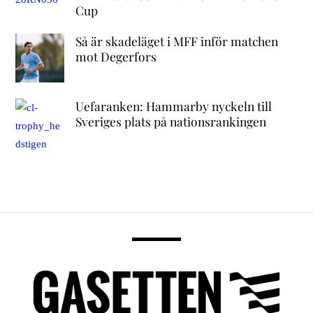
Cup
Så är skadeläget i MFF inför matchen
mot Degerfors
Uefaranken: Hammarby nyckeln till
Sveriges plats på nationsrankingen