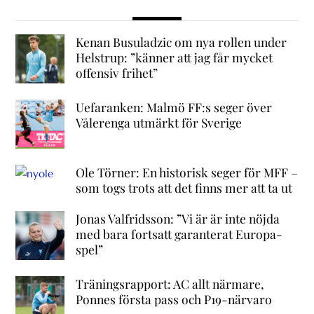
Kenan Busuladzic om nya rollen under
Helstrup: ”känner att jag får mycket
offensiv frihet”
Uefaranken: Malmö FF:s seger över
Vålerenga utmärkt för Sverige
Ole Törner: En historisk seger för MFF –
som togs trots att det finns mer att ta ut
Jonas Valfridsson: ”Vi är är inte nöjda
med bara fortsatt garanterat Europa-
spel”
Träningsrapport: AC allt närmare,
Ponnes första pass och P19-närvaro