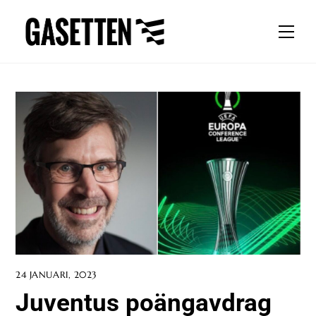
Skip
to
Men
content
24 JANUARI, 2023
Juventus poängavdrag