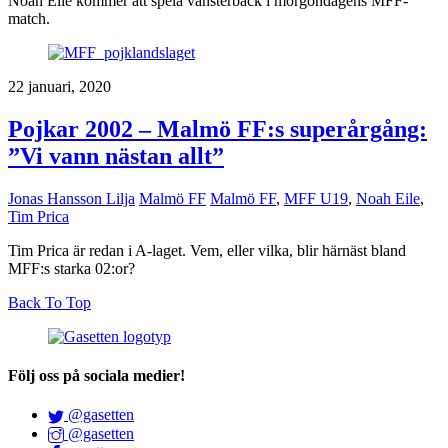
Noah Eile kommer att spela vänsterback i morgondagens MFF-
match.
22 januari, 2020
Pojkar 2002 – Malmö FF:s superårgång:
”Vi vann nästan allt”
Jonas Hansson Lilja
Malmö FF
Malmö FF
,
MFF U19
,
Noah Eile
,
Tim Prica
Tim Prica är redan i A-laget. Vem, eller vilka, blir härnäst bland
MFF:s starka 02:or?
Back To Top
Följ oss på sociala medier!
@gasetten
@gasetten