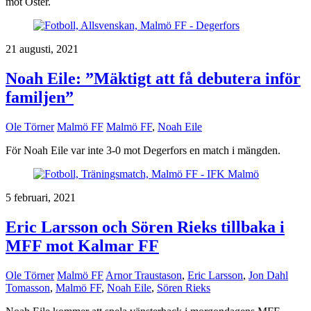
mot Öster.
21 augusti, 2021
Noah Eile: ”Mäktigt att få debutera inför
familjen”
Ole Törner
Malmö FF
Malmö FF
,
Noah Eile
För Noah Eile var inte 3-0 mot Degerfors en match i mängden.
5 februari, 2021
Eric Larsson och Sören Rieks tillbaka i
MFF mot Kalmar FF
Ole Törner
Malmö FF
Arnor Traustason
,
Eric Larsson
,
Jon Dahl
Tomasson
,
Malmö FF
,
Noah Eile
,
Sören Rieks