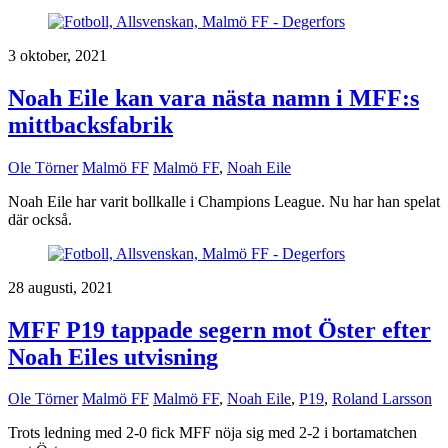
3 oktober, 2021
Noah Eile kan vara nästa namn i MFF:s
mittbacksfabrik
Ole Törner
Malmö FF
Malmö FF
,
Noah Eile
Noah Eile har varit bollkalle i Champions League. Nu har han spelat
där också.
28 augusti, 2021
MFF P19 tappade segern mot Öster efter
Noah Eiles utvisning
Ole Törner
Malmö FF
Malmö FF
,
Noah Eile
,
P19
,
Roland Larsson
Trots ledning med 2-0 fick MFF nöja sig med 2-2 i bortamatchen