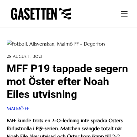
Skip
to
Men
content
28 AUGUSTI, 2021
MFF P19 tappade segern
mot Öster efter Noah
Eiles utvisning
MALMÖ FF
MFF kunde trots en 2-0-ledning inte spräcka Östers
förlustnolla i P19-serien. Matchen svängde totalt när
Noah Eile blev utvisad och Öster kom ikapp till 2-2.