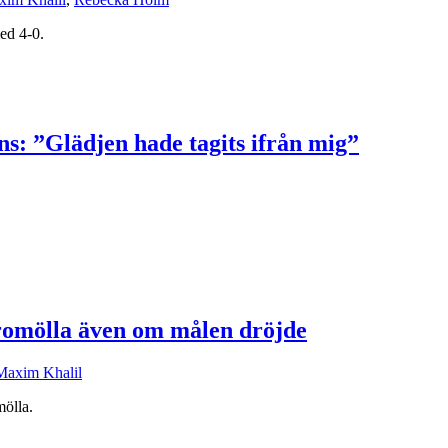
ed 4-0.
s: ”Glädjen hade tagits ifrån mig”
Bromölla även om målen dröjde
Maxim Khalil
ölla.