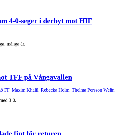
m 4-0-seger i derbyt mot HIF
ga, många år.
mot TFF på Vångavallen
ö FF
,
Maxim Khalil
,
Rebecka Holm
,
Thelma Persson Welin
 med 3-0.
de fint för returen