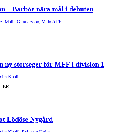
an – Barbóz nära mål i debuten
óz
,
Malin Gunnarsson
,
Malmö FF.
n ny storseger för MFF i division 1
im Khalil
ala BK
mot Lödöse Nygård
im Khalil
,
Rebecka Holm