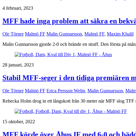
4 februari, 2023
MFF hade inga problem att säkra en bekvä
Ole Törner
Malmö FF
Malin Gunnarsson
,
Malmö FF
,
Maxim Khalil
Malin Gunnarsson gjorde 2-0 och brände en straff. Den första på mån
28 januari, 2023
Stabil MFF-seger i den tidiga premiären 
Ole Törner
Malmö FF
Erica Persson Welin
,
Malin Gunnarsson
,
Malm
Rebecka Holm drog in ett långskott från 30 meter när MFF slog TFF
15 oktober, 2022
MFF körde över Åhus IF med 6-0 och bädda