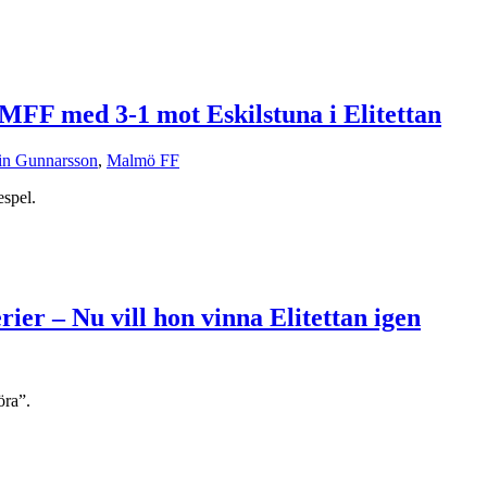
n MFF med 3-1 mot Eskilstuna i Elitettan
in Gunnarsson
,
Malmö FF
espel.
ier – Nu vill hon vinna Elitettan igen
öra”.