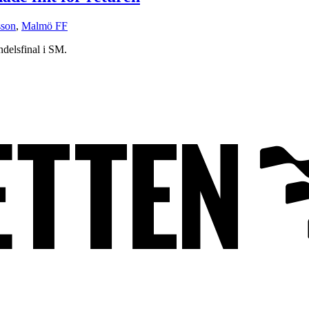
sson
,
Malmö FF
delsfinal i SM.