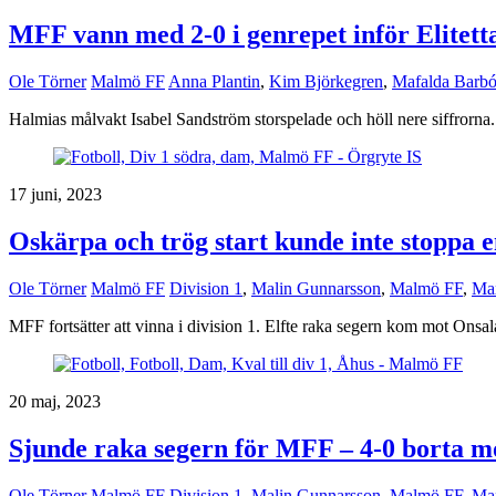
MFF vann med 2-0 i genrepet inför Elitett
Ole Törner
Malmö FF
Anna Plantin
,
Kim Björkegren
,
Mafalda Barb
Halmias målvakt Isabel Sandström storspelade och höll nere siffrorna.
17 juni, 2023
Oskärpa och trög start kunde inte stoppa e
Ole Törner
Malmö FF
Division 1
,
Malin Gunnarsson
,
Malmö FF
,
Max
MFF fortsätter att vinna i division 1. Elfte raka segern kom mot Ons
20 maj, 2023
Sjunde raka segern för MFF – 4-0 borta 
Ole Törner
Malmö FF
Division 1
,
Malin Gunnarsson
,
Malmö FF
,
Max