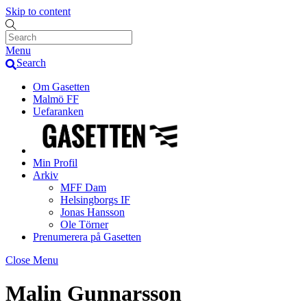
Skip to content
Menu
Search
Om Gasetten
Malmö FF
Uefaranken
Min Profil
Arkiv
MFF Dam
Helsingborgs IF
Jonas Hansson
Ole Törner
Prenumerera på Gasetten
Close Menu
Malin Gunnarsson