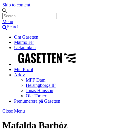
Skip to content
Menu
Search
Om Gasetten
Malmö FF
Uefaranken
Min Profil
Arkiv
MFF Dam
Helsingborgs IF
Jonas Hansson
Ole Törner
Prenumerera på Gasetten
Close Menu
Mafalda Barbóz