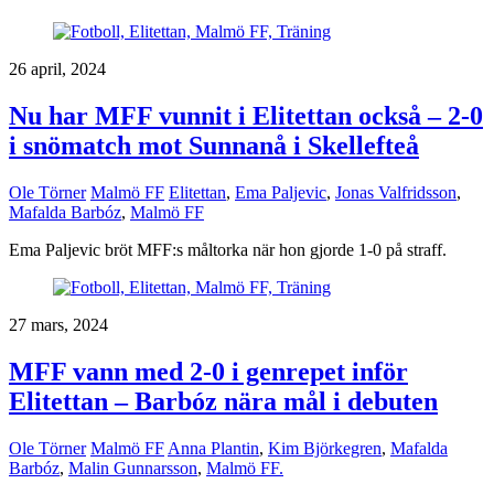
26 april, 2024
Nu har MFF vunnit i Elitettan också – 2-0
i snömatch mot Sunnanå i Skellefteå
Ole Törner
Malmö FF
Elitettan
,
Ema Paljevic
,
Jonas Valfridsson
,
Mafalda Barbóz
,
Malmö FF
Ema Paljevic bröt MFF:s måltorka när hon gjorde 1-0 på straff.
27 mars, 2024
MFF vann med 2-0 i genrepet inför
Elitettan – Barbóz nära mål i debuten
Ole Törner
Malmö FF
Anna Plantin
,
Kim Björkegren
,
Mafalda
Barbóz
,
Malin Gunnarsson
,
Malmö FF.