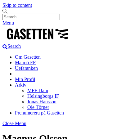
Skip to content
Menu
Search
Om Gasetten
Malmö FF
Uefaranken
Min Profil
Arkiv
MFF Dam
Helsingborgs IF
Jonas Hansson
Ole Törner
Prenumerera på Gasetten
Close Menu
Magnus Olsson