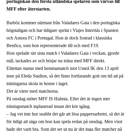
portugiskan den första utländska spelaren som värvas till
MFF efter återstarten.
Barbóz kommer närmast från Valadares Gaia i den portugiska
högstaligan och har tidigare spelat i Viajes Interriás i Spanien
och Amora FC i Portugal. Hon är dock fostrad i klassiska
Benfica, som hon representerade till och med F19.
Hon spelade sin sista match i Valadares Gaia i veckan, gjorde
mål, tackades av och börjar nu träna med MFF direkt.
Elitettan startar med hemmamatch mot Umeå IK den 13 april
inne på Eleda Stadion, så det finns fortfarande gott om tid att på
träningarna skola in henne i laget.
Det är värre med matcherna.
På onsdag möter MFF IS Halmia. Efter det är ingen mer
träningsmatch inplanerad innan det kör igång.
– Jag vet inte hur snabbt det går att lösa pappersarbetet, så det är
för tidigt att säga om hon kan spela redan på onsdag. Men visst
hade det varit bra. Som det ser ut nu är det inga fler matcher på