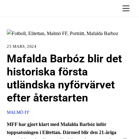
Skip
Men
to
content
25 MARS, 2024
Mafalda Barbóz blir det
historiska första
utländska nyförvärvet
efter återstarten
MALMÖ FF
MFF har gjort klart med Mafalda Barbóz inför
toppsatsningen i Elitettan. Därmed blir den 21-åriga