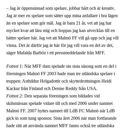
– Jag är öppensinnad som spelare, jobbar hårt och är kreativ.
Jag är mer en spelare som sätter upp mina anfallare i bra lägen
än en spelare som gör mål. Jag är bara 21 år, vet att jag har
mycket kvar att lära mig och hoppas jag kan utvecklas till en
bättre spelare här. Jag vet att Malmö FF vill gå upp och jag vill
vinna. Det är därför jag är här för jag vill vara en del av det,
säger Mafalda Barbóz i ett pressmeddelande från MFF.
Fotnot 1:
När MFF dam spelade sin sista säsong som en del i
föreningen Malmö FF 2003 hade man tre utländska spelare i
truppen: Asthildur Helgadottir och skyttedrottningen Heidi
Kackur från Finland och Denise Reddy från USA.
Fotnot 2:
Den separata föreningen som bildades vid
skilsmässan spelade vidare till och med 2006 under namnet
Malmö FF. 2007 byttes namnet till LdB FC Malmö när LdB
gick in som tung sponsor. Sista året 2006 när man fortfarande
hade rätt att använda namnet MFF fanns också tre utländska