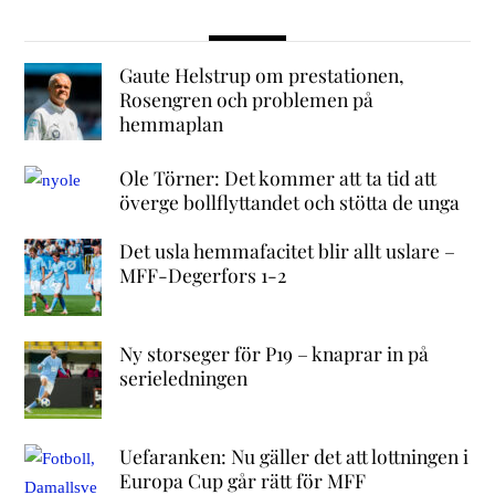
Gaute Helstrup om prestationen,
Rosengren och problemen på
hemmaplan
Ole Törner: Det kommer att ta tid att
överge bollflyttandet och stötta de unga
Det usla hemmafacitet blir allt uslare –
MFF-Degerfors 1-2
Ny storseger för P19 – knaprar in på
serieledningen
Uefaranken: Nu gäller det att lottningen i
Europa Cup går rätt för MFF