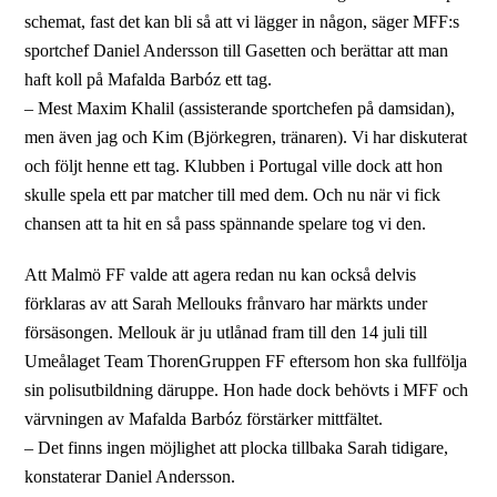
schemat, fast det kan bli så att vi lägger in någon, säger MFF:s
sportchef Daniel Andersson till Gasetten och berättar att man
haft koll på Mafalda Barbóz ett tag.
– Mest Maxim Khalil (assisterande sportchefen på damsidan),
men även jag och Kim (Björkegren, tränaren). Vi har diskuterat
och följt henne ett tag. Klubben i Portugal ville dock att hon
skulle spela ett par matcher till med dem. Och nu när vi fick
chansen att ta hit en så pass spännande spelare tog vi den.
Att Malmö FF valde att agera redan nu kan också delvis
förklaras av att Sarah Mellouks frånvaro har märkts under
försäsongen. Mellouk är ju utlånad fram till den 14 juli till
Umeålaget Team ThorenGruppen FF eftersom hon ska fullfölja
sin polisutbildning däruppe. Hon hade dock behövts i MFF och
värvningen av Mafalda Barbóz förstärker mittfältet.
– Det finns ingen möjlighet att plocka tillbaka Sarah tidigare,
konstaterar Daniel Andersson.