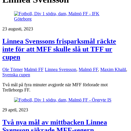
23 augusti, 2023
Linnea Svenssons frisparksmål räckte
inte för att MFF skulle slå ut TFF ur
cupen
Ole Törner
Malmö FF
Linnea Svensson
,
Malmö FF
,
Maxim Khalil
,
Svenska cupen
Två mål på fyra minuter avgjorde när MFF förlorade mot
Trelleborgs FF.
29 april, 2023
Två nya mål av mittbacken Linnea
Svensson säkrade MFF-segern