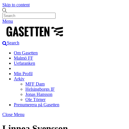
Skip to content
Menu
Search
Om Gasetten
Malmö FF
Uefaranken
Min Profil
Arkiv
MFF Dam
Helsingborgs IF
Jonas Hansson
Ole Törner
Prenumerera på Gasetten
Close Menu
Linnea Svensson