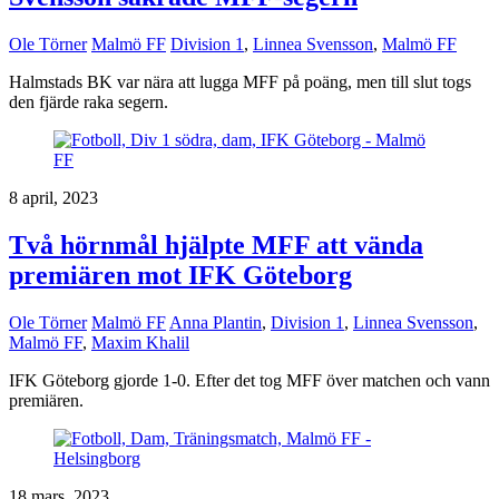
Ole Törner
Malmö FF
Division 1
,
Linnea Svensson
,
Malmö FF
Halmstads BK var nära att lugga MFF på poäng, men till slut togs
den fjärde raka segern.
8 april, 2023
Två hörnmål hjälpte MFF att vända
premiären mot IFK Göteborg
Ole Törner
Malmö FF
Anna Plantin
,
Division 1
,
Linnea Svensson
,
Malmö FF
,
Maxim Khalil
IFK Göteborg gjorde 1-0. Efter det tog MFF över matchen och vann
premiären.
18 mars, 2023