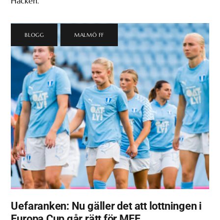
Häcken.
BLOGG
,
MALMÖ FF
Uefaranken: Nu gäller det att lottningen i
Europa Cup går rätt för MFF