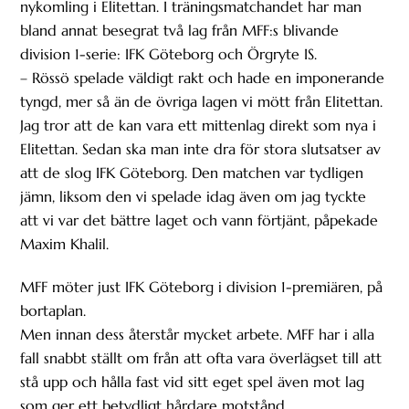
nykomling i Elitettan. I träningsmatchandet har man
bland annat besegrat två lag från MFF:s blivande
division 1-serie: IFK Göteborg och Örgryte IS.
– Rössö spelade väldigt rakt och hade en imponerande
tyngd, mer så än de övriga lagen vi mött från Elitettan.
Jag tror att de kan vara ett mittenlag direkt som nya i
Elitettan. Sedan ska man inte dra för stora slutsatser av
att de slog IFK Göteborg. Den matchen var tydligen
jämn, liksom den vi spelade idag även om jag tyckte
att vi var det bättre laget och vann förtjänt, påpekade
Maxim Khalil.
MFF möter just IFK Göteborg i division 1-premiären, på
bortaplan.
Men innan dess återstår mycket arbete. MFF har i alla
fall snabbt ställt om från att ofta vara överlägset till att
stå upp och hålla fast vid sitt eget spel även mot lag
som ger ett betydligt hårdare motstånd.