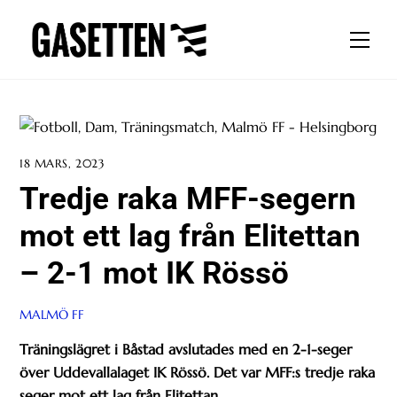
Skip
to
Men
content
18 MARS, 2023
Tredje raka MFF-segern
mot ett lag från Elitettan
– 2-1 mot IK Rössö
MALMÖ FF
Träningslägret i Båstad avslutades med en 2-1-seger
över Uddevallalaget IK Rössö. Det var MFF:s tredje raka
seger mot ett lag från Elitettan.