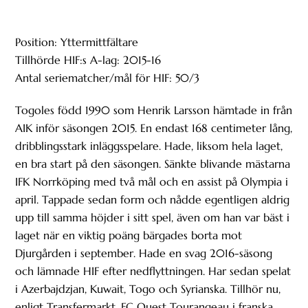
Position: Yttermittfältare
Tillhörde HIF:s A-lag: 2015-16
Antal seriematcher/mål för HIF: 50/3
Togoles född 1990 som Henrik Larsson hämtade in från
AIK inför säsongen 2015. En endast 168 centimeter lång,
dribblingsstark inläggsspelare. Hade, liksom hela laget,
en bra start på den säsongen. Sänkte blivande mästarna
IFK Norrköping med två mål och en assist på Olympia i
april. Tappade sedan form och nådde egentligen aldrig
upp till samma höjder i sitt spel, även om han var bäst i
laget när en viktig poäng bärgades borta mot
Djurgården i september. Hade en svag 2016-säsong
och lämnade HIF efter nedflyttningen. Har sedan spelat
i Azerbajdzjan, Kuwait, Togo och Syrianska. Tillhör nu,
enligt Transfermarkt, FC Ouest Tourangeau i franska