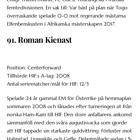
femtedivisionen. En sak till: Var bäst på plan när Togo
överraskande spelade 0-0 mot regerande mästarna
Elfenbenskusten i Afrikanska mästerskapen 2017.
91. Roman Kienast
Position: Centerforward
Tillhörde HIF:s A-lag: 2008
Antal seriematcher/mål för HIF: 12/3
Spelade 24 år gammal EM för Österrike på hemmaplan
sommaren 2008 och lånades efter turneringen ut från
norska Ham-Kam till HIF. Den store anfallarens ankomst
sammanföll med den svåra augustisvacka som gjorde
att HIF tappade sin starkaste guldvittring: Förluster mot
Halmstad, Ljungskile och Gefle. Debutmålade sedan i 5-