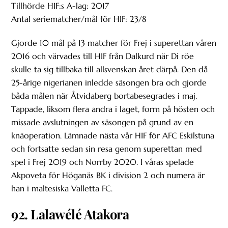
Tillhörde HIF:s A-lag: 2017
Antal seriematcher/mål för HIF: 23/8
Gjorde 10 mål på 13 matcher för Frej i superettan våren
2016 och värvades till HIF från Dalkurd när Di röe
skulle ta sig tillbaka till allsvenskan året därpå. Den då
25-årige nigerianen inledde säsongen bra och gjorde
båda målen när Åtvidaberg bortabesegrades i maj.
Tappade, liksom flera andra i laget, form på hösten och
missade avslutningen av säsongen på grund av en
knäoperation. Lämnade nästa vår HIF för AFC Eskilstuna
och fortsatte sedan sin resa genom superettan med
spel i Frej 2019 och Norrby 2020. I våras spelade
Akpoveta för Höganäs BK i division 2 och numera är
han i maltesiska Valletta FC.
92. Lalawélé Atakora