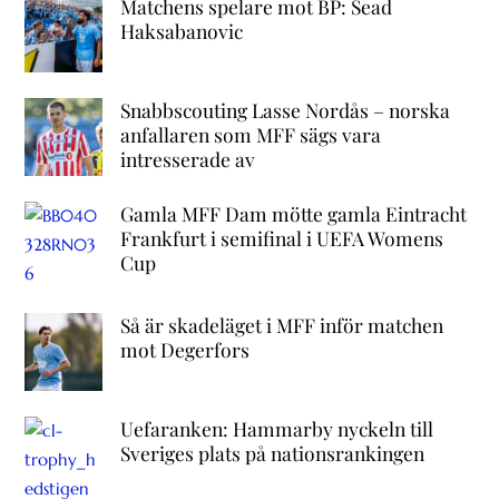
Matchens spelare mot BP: Sead
Haksabanovic
Snabbscouting Lasse Nordås – norska
anfallaren som MFF sägs vara
intresserade av
Gamla MFF Dam mötte gamla Eintracht
Frankfurt i semifinal i UEFA Womens
Cup
Så är skadeläget i MFF inför matchen
mot Degerfors
Uefaranken: Hammarby nyckeln till
Sveriges plats på nationsrankingen