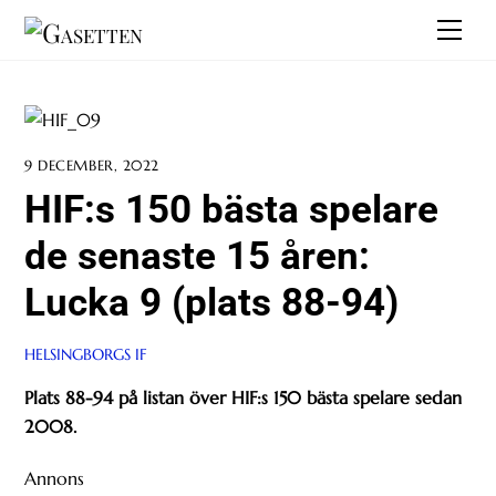
Skip
Men
to
content
9 DECEMBER, 2022
HIF:s 150 bästa spelare
de senaste 15 åren:
Lucka 9 (plats 88-94)
HELSINGBORGS IF
Plats 88-94 på listan över HIF:s 150 bästa spelare sedan
2008.
Annons