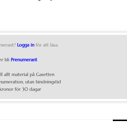
merant?
Logga in
för att läsa.
er bli
Prenumerant
ill allt material på Gasetten
umeration, utan bindningstid
kronor för 30 dagar