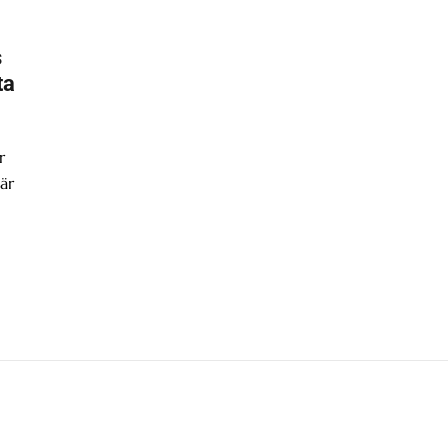
s
ta
r
är