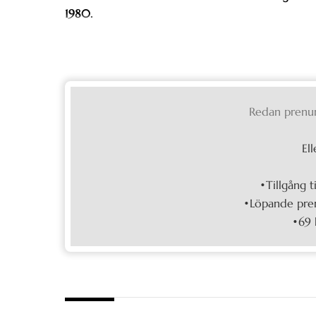
1980.
Redan prenu
Ell
•Tillgång t
•Löpande pren
•69 