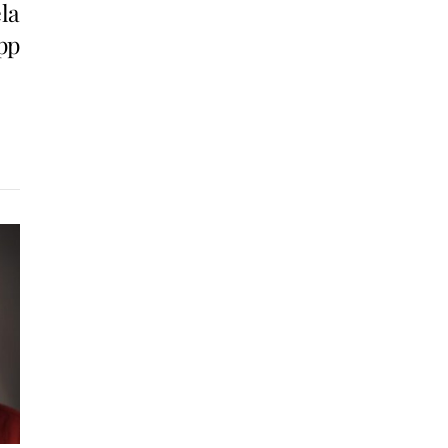
la
pp