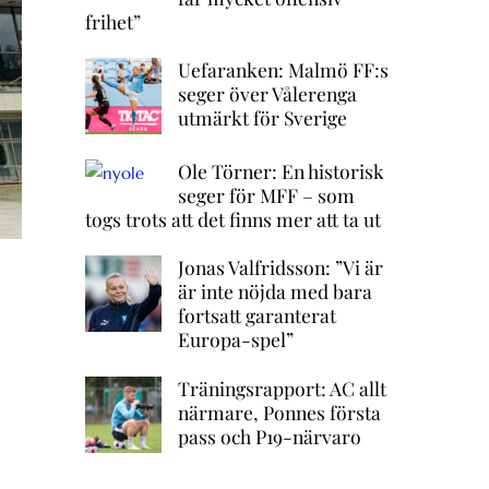
frihet”
Uefaranken: Malmö FF:s
seger över Vålerenga
utmärkt för Sverige
Ole Törner: En historisk
seger för MFF – som
togs trots att det finns mer att ta ut
Jonas Valfridsson: ”Vi är
är inte nöjda med bara
fortsatt garanterat
Europa-spel”
Träningsrapport: AC allt
närmare, Ponnes första
pass och P19-närvaro