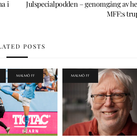
a i
Julspecialpodden – genomgång av he
MFF:s tru
LATED POSTS
,
MALMÖ FF
MALMÖ FF