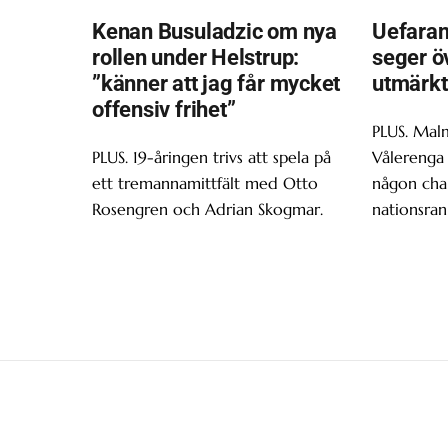
Kenan Busuladzic om nya
Uefaran
rollen under Helstrup:
seger ö
”känner att jag får mycket
utmärkt
offensiv frihet”
PLUS. Malm
PLUS. 19-åringen trivs att spela på
Vålerenga 
ett tremannamittfält med Otto
någon chan
Rosengren och Adrian Skogmar.
nationsran