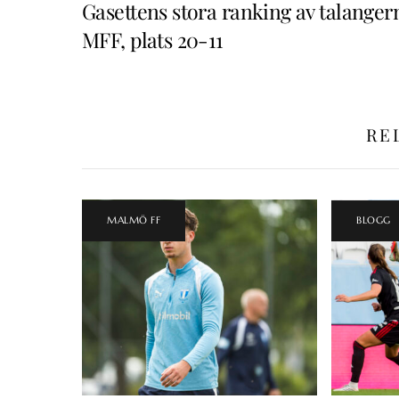
Gasettens stora ranking av talangern
MFF, plats 20-11
RE
MALMÖ FF
BLOGG