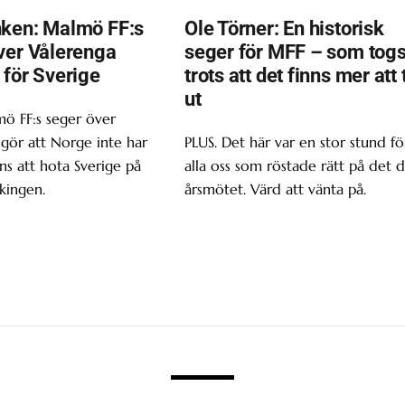
ken: Malmö FF:s
Ole Törner: En historisk
ver Vålerenga
seger för MFF – som tog
 för Sverige
trots att det finns mer att 
ut
ö FF:s seger över
gör att Norge inte har
PLUS. Det här var en stor stund fö
s att hota Sverige på
alla oss som röstade rätt på det d
kingen.
årsmötet. Värd att vänta på.