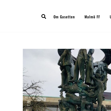
Skip
to
Search
content
Om Gasetten
Malmö FF