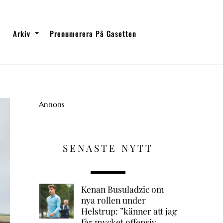
Arkiv
Prenumerera På Gasetten
Annons
SENASTE NYTT
Kenan Busuladzic om
nya rollen under
Helstrup: ”känner att jag
får mycket offensiv