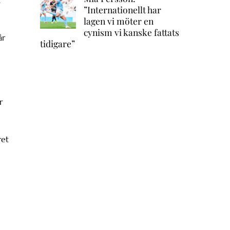
.
”Internationellt har
lagen vi möter en
cynism vi kanske fattats
år
tidigare”
r
ret