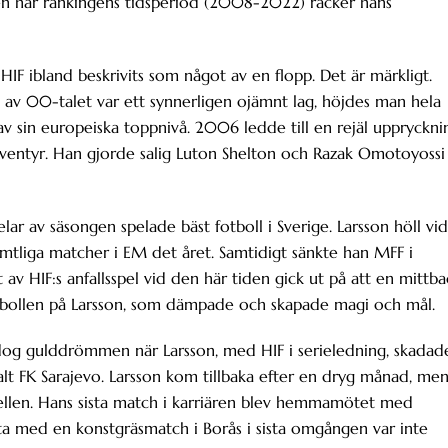
en här rankingens tidsperiod (2008-2022) räcker hans
HIF ibland beskrivits som något av en flopp. Det är märkligt.
av 00-talet var ett synnerligen ojämnt lag, höjdes man hela
av sin europeiska toppnivå. 2006 ledde till en rejäl uppryckni
päventyr. Han gjorde salig Luton Shelton och Razak Omotoyossi
r av säsongen spelade bäst fotboll i Sverige. Larsson höll vid
samtliga matcher i EM det året. Samtidigt sänkte han MFF i
 av HIF:s anfallsspel vid den här tiden gick ut på att en mittba
p bollen på Larsson, som dämpade och skapade magi och mål.
og gulddrömmen när Larsson, med HIF i serieledning, skadad
t FK Sarajevo. Larsson kom tillbaka efter en dryg månad, me
 tabellen. Hans sista match i karriären blev hemmamötet med
ta med en konstgräsmatch i Borås i sista omgången var inte