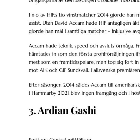
omgångarna av den säsongen orsakade motståndarn
I nio av HIF:s tio vinstmatcher 2014 gjorde han 
assist. Utan David Accam hade HIF antagligen åkt 
gjorde han mål i samtliga matcher – inklusive a
Accam hade teknik, speed och avslutsförmåga. Fra
hämtades in som den första profilförsäljningen 
mest som en framtidsspelare, men tog sig fort in i
mot AIK och GIF Sundsvall. I allsvenska premiär
Efter säsongen 2014 såldes Accam till amerikansk
i Hammarby 2021 blev ingen framgång och i höst 
3. Ardian Gashi
Position: Central mittfältare