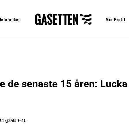
Uefaranken
Min Profil
re de senaste 15 åren: Lucka
4 (plats 1-4)
.