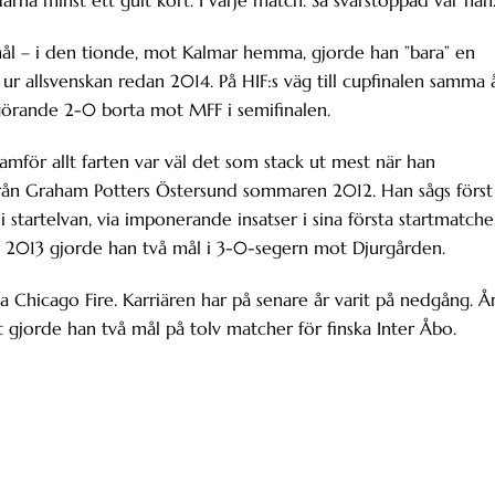
a minst ett gult kort. I varje match. Så svårstoppad var han
mål – i den tionde, mot Kalmar hemma, gjorde han ”bara” en
ur allsvenskan redan 2014. På HIF:s väg till cupfinalen samma 
vgörande 2-0 borta mot MFF i semifinalen.
mför allt farten var väl det som stack ut mest när han
ifrån Graham Potters Östersund sommaren 2012. Han sågs först
 startelvan, via imponerande insatser i sina första startmatche
en 2013 gjorde han två mål i 3-0-segern mot Djurgården.
a Chicago Fire. Karriären har på senare år varit på nedgång. Å
gjorde han två mål på tolv matcher för finska Inter Åbo.