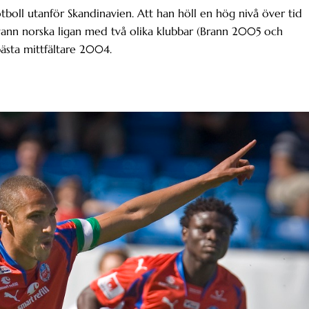
otboll utanför Skandinavien. Att han höll en hög nivå över tid
F vann norska ligan med två olika klubbar (Brann 2005 och
ästa mittfältare 2004.