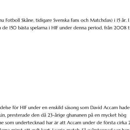
 Fotboll Skåne, tidigare Svenska Fans och Matchdax) i 15 år. I
om de 150 bästa spelarna i HIF under denna period, från 2008 ti
etydelse för HIF under en enskild säsong som David Accam hade
arkin, presterade den då 23-årige ghananen på en mycket hög
, minne som undertecknad har är att Accam under de första cirka