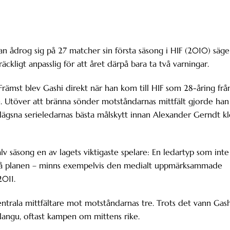
an ådrog sig på 27 matcher sin första säsong i HIF (2010) säge
äckligt anpasslig för att året därpå bara ta två varningar.
Främst blev Gashi direkt när han kom till HIF som 28-åring frå
e. Utöver att bränna sönder motståndarnas mittfält gjorde han
lägsna serieledarnas bästa målskytt innan Alexander Gerndt k
lv säsong en av lagets viktigaste spelare: En ledartyp som inte
 på planen – minns exempelvis den medialt uppmärksammade
011.
trala mittfältare mot motståndarnas tre. Trots det vann Gash
angu, oftast kampen om mittens rike.