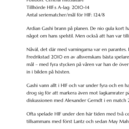
Tillhörde HIF:s A-lag: 2010-14
Antal seriematcher/mål för HIF: 124/8
Ardian Gashi brann på planen. De nio gula kort h
något om hans spelstil. Men också att han var tillr
Nåväl, det där med varningarna var en parantes. 
Fredrikstad 2010 en av allsvenskans bästa spelar
mål – med fyra stycken på våren var han de över
in i bilden på hösten.
Gashi vann allt i HIF och var under fyra och en ha
drog sig för att markera även mot lagkamrater
diskussionen med Alexander Gerndt i en match 2
Ofta spelade HIF under den här tiden med två cen
tillsammans med först Lantz och sedan May Mahl