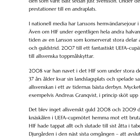
den som varit bäst sedan just Svensson. Under d
prestationer till en andraplats.
I nationell media har Larssons hemvändarsejour i 
Även om HIF under egentligen hela andra halvan 
tiden av en Larsson som konserverat stora delar 
och guldstrid. 2007 till ett fantastiskt UEFA-cu
till allsvenska toppmålskyttar.
2008 var han navet i det HIF som under stora dela
37 års ålder kvar sin landslagsplats och spelade 
allsvenskan i ett av tidernas bästa derbyn. Mycket
exempelvis Andreas Granqvist, i princip sköt up
Det blev inget allsvenskt guld 2008 och 2009 d
knäskålen i UEFA-cupmötet hemma mot ett brutal
HIF hade tappat allt och slutade till sist åtta i
Djurgården i den näst sista omgången – att avslu