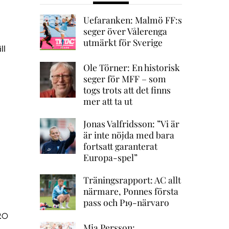
Uefaranken: Malmö FF:s
seger över Vålerenga
utmärkt för Sverige
ll
Ole Törner: En historisk
seger för MFF – som
togs trots att det finns
mer att ta ut
Jonas Valfridsson: ”Vi är
är inte nöjda med bara
fortsatt garanterat
Europa-spel”
Träningsrapport: AC allt
närmare, Ponnes första
pass och P19-närvaro
 20
Mia Persson: