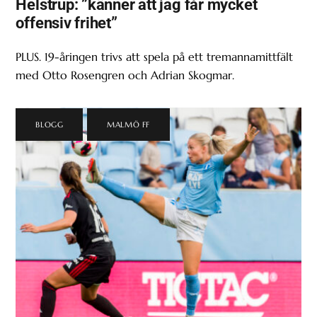
Helstrup: ”känner att jag får mycket
offensiv frihet”
PLUS. 19-åringen trivs att spela på ett tremannamittfält
med Otto Rosengren och Adrian Skogmar.
BLOGG
,
MALMÖ FF