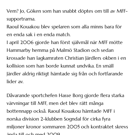
Vem? Jo, Göken som han snabbt döptes om till av MFF-
supportrarna.
Raoul Kouakou blev spelaren som alla minns bara för
en enda sak i en enda match.
I april 2006 gjorde han först självmål när MFF mötte
Hammarby hemma på Malmö Stadion och sedan
krossade han lagkamraten Christian Järdlers okben i en
kollision som han borde kunnat undvika. En smäll
Järdler aldrig riktigt hämtade sig från och fortfarande
lider av.
Dåvarande sportchefen Hasse Borg gjorde flera starka
värvningar till MFF, men det blev rätt många
bottennapp också. Raoul Kouakou hämtade MFF i
norska division 2-klubben Sogndal för cirka fyra
miljoner kronor sommaren 2005 och kontraktet skrevs
ända till och med 2009.