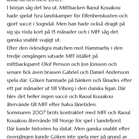
I början såg det bra ut. Mittbacken Raoul Kouakou
hade spelat fyra landskamper för Elfenbenskusten och
gjort succé i Sogndal. Men han hade också dragit på
sig sju röda kort på 15 månader och i MFF såg det
ganska snabbt svajigt ut.
Efter den ödesdigra matchen mot Hammarby i den
tredje omgången satsade MFF istället på
mittbacksparet Olof Persson och Jon Jönsson och
senare fick även brassen Gabriel och Daniel Andersson
spela där. Göken hamnade på bänken och lånades efter
ett par månader ut till Viborg i den danska ligan. Där
blev det heller ingen succé och Raoul Kouakou
återvände till MFF efter halva lånetiden.
Sommaren 2007 bröts kontraktet med MFF och Raoul
Kouakou återvände till Norge för spel i Sandefjord.
Där kunde historien ha slutat. Men ganska snabbt efter
övergången kunde Göken inte spela mer på grund av