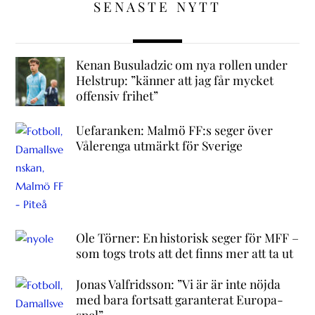
SENASTE NYTT
Kenan Busuladzic om nya rollen under
Helstrup: ”känner att jag får mycket
offensiv frihet”
Uefaranken: Malmö FF:s seger över
Vålerenga utmärkt för Sverige
Ole Törner: En historisk seger för MFF –
som togs trots att det finns mer att ta ut
Jonas Valfridsson: ”Vi är är inte nöjda
med bara fortsatt garanterat Europa-
spel”