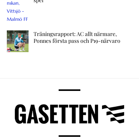
Träningsrapport: AC allt närmare,
Ponnes första pass och P19-närvaro