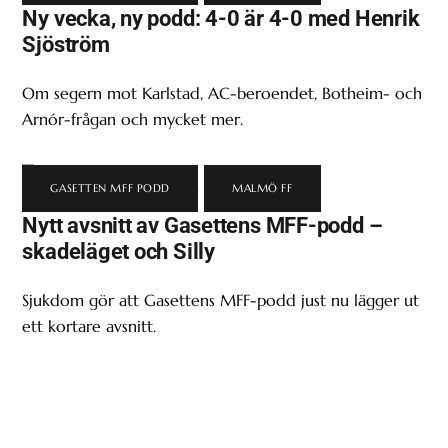
Ny vecka, ny podd: 4-0 är 4-0 med Henrik
Sjöström
Om segern mot Karlstad, AC-beroendet, Botheim- och
Arnór-frågan och mycket mer.
GASETTEN MFF PODD
,
MALMÖ FF
Nytt avsnitt av Gasettens MFF-podd –
skadeläget och Silly
Sjukdom gör att Gasettens MFF-podd just nu lägger ut
ett kortare avsnitt.