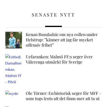
SENASTE NYTT
Kenan Busuladzic om nya rollen under
Helstrup: ”känner att jag får mycket
offensiv frihet”
Uefaranken: Malmö FF:s seger över
Vålerenga utmärkt för Sverige
Ole Törner: En historisk seger för MFF –
som togs trots att det finns mer att ta ut