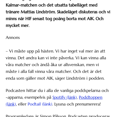
Kalmar-matchen och det utsatta tabelläget med
tränare Mattias Lindström. Skadeläget diskuteras och vi
minns när HIF senast tog poäng borta mot AIK. Och
mycket mer.
Annons
– Vi måste upp på hästen. Vi har inget val mer än att
vinna. Det andra kan vi inte påverka. Vi kan vinna alla
våra matcher och ändå åka ur allsvenskan, men vi
måste i alla fall vinna våra matcher. Och det är det
enda som gäller mot AIK, säger Lindström i podden.
Podcasten hittar du i alla de vanliga poddspelarna och
-apparna, exempelvis på
Spotify (länk)
,
Poddtoppen
(länk)
, eller
Podtail (länk)
. Lyssna och prenumerera!
Programledare är Simon Pålsson. Podcasten produceras