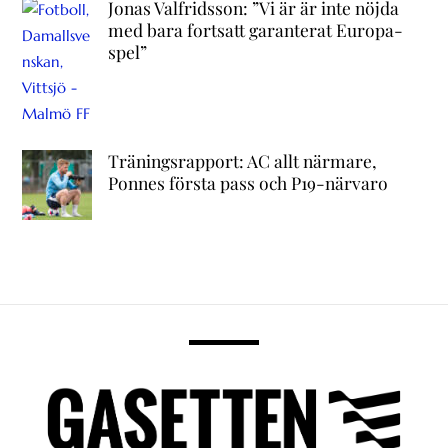
Jonas Valfridsson: ”Vi är är inte nöjda
med bara fortsatt garanterat Europa-
spel”
Träningsrapport: AC allt närmare,
Ponnes första pass och P19-närvaro