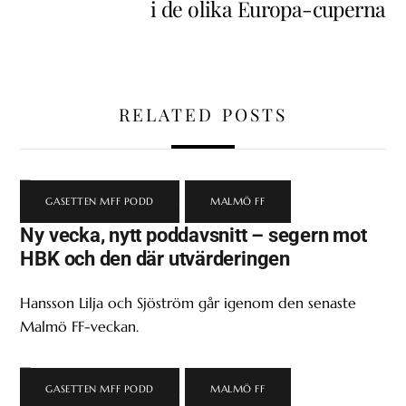
i de olika Europa-cuperna
RELATED POSTS
GASETTEN MFF PODD
,
MALMÖ FF
Ny vecka, nytt poddavsnitt – segern mot
HBK och den där utvärderingen
Hansson Lilja och Sjöström går igenom den senaste
Malmö FF-veckan.
GASETTEN MFF PODD
,
MALMÖ FF