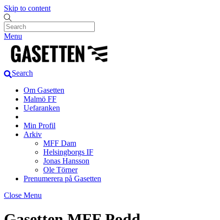
Skip to content
Menu
Search
Om Gasetten
Malmö FF
Uefaranken
Min Profil
Arkiv
MFF Dam
Helsingborgs IF
Jonas Hansson
Ole Törner
Prenumerera på Gasetten
Close Menu
Gasetten MFF Podd