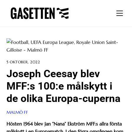
Skip
to
Men
content
5 OKTOBER, 2022
Joseph Ceesay blev
MFF:s 100:e målskytt i
de olika Europa-cuperna
MALMÖ FF
Hösten 1964 blev Jan ”Nana” Ekström MFF:s allra första
målskytt i en Europamatch. I den förra omgången kom