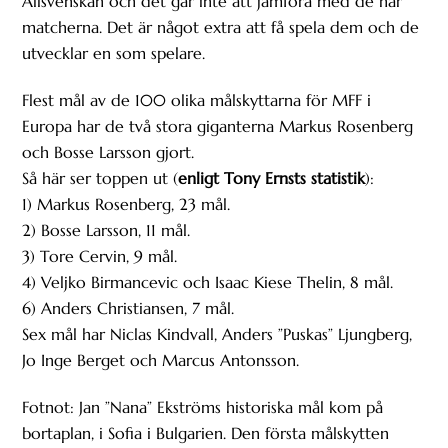
Allsvenskan och det går inte att jämföra med de här
matcherna. Det är något extra att få spela dem och de
utvecklar en som spelare.
Flest mål av de 100 olika målskyttarna för MFF i
Europa har de två stora giganterna Markus Rosenberg
och Bosse Larsson gjort.
Så här ser toppen ut (
enligt Tony Ernsts statistik
):
1) Markus Rosenberg, 23 mål.
2) Bosse Larsson, 11 mål.
3) Tore Cervin, 9 mål.
4) Veljko Birmancevic och Isaac Kiese Thelin, 8 mål.
6) Anders Christiansen, 7 mål.
Sex mål har Niclas Kindvall, Anders ”Puskas” Ljungberg,
Jo Inge Berget och Marcus Antonsson.
Fotnot: Jan ”Nana” Ekströms historiska mål kom på
bortaplan, i Sofia i Bulgarien. Den första målskytten