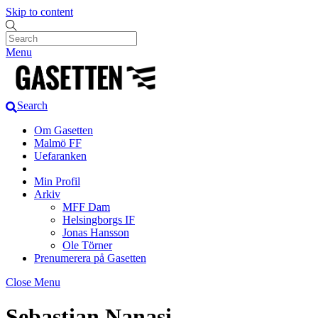
Skip to content
Menu
Search
Om Gasetten
Malmö FF
Uefaranken
Min Profil
Arkiv
MFF Dam
Helsingborgs IF
Jonas Hansson
Ole Törner
Prenumerera på Gasetten
Close Menu
Sebastian Nanasi