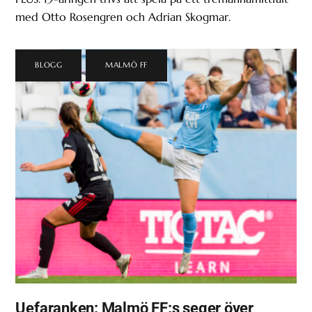
med Otto Rosengren och Adrian Skogmar.
BLOGG
,
MALMÖ FF
Uefaranken: Malmö FF:s seger över