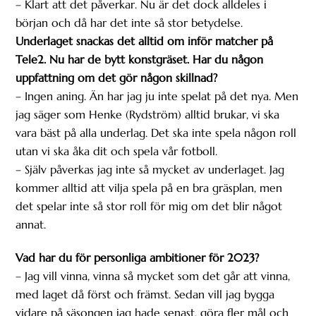
– Klart att det påverkar. Nu är det dock alldeles i
början och då har det inte så stor betydelse.
Underlaget snackas det alltid om inför matcher på
Tele2. Nu har de bytt konstgräset. Har du någon
uppfattning om det gör någon skillnad?
– Ingen aning. Än har jag ju inte spelat på det nya. Men
jag säger som Henke (Rydström) alltid brukar, vi ska
vara bäst på alla underlag. Det ska inte spela någon roll
utan vi ska åka dit och spela vår fotboll.
– Själv påverkas jag inte så mycket av underlaget. Jag
kommer alltid att vilja spela på en bra gräsplan, men
det spelar inte så stor roll för mig om det blir något
annat.
Vad har du för personliga ambitioner för 2023?
– Jag vill vinna, vinna så mycket som det går att vinna,
med laget då först och främst. Sedan vill jag bygga
vidare på säsongen jag hade senast, göra fler mål och