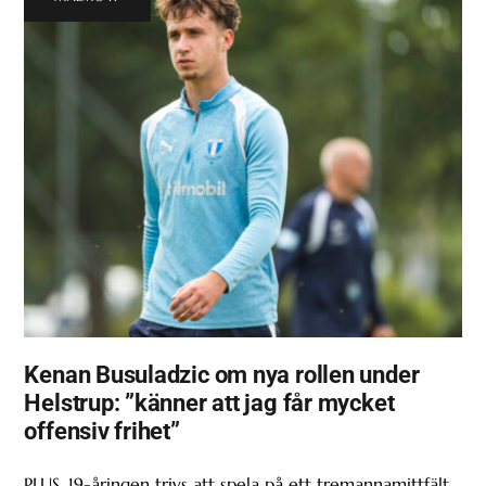
Kenan Busuladzic om nya rollen under
Helstrup: ”känner att jag får mycket
offensiv frihet”
PLUS. 19-åringen trivs att spela på ett tremannamittfält