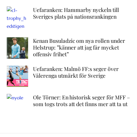
Uefaranken: Hammarby nyckeln till
Sveriges plats på nationsrankingen
Kenan Busuladzic om nya rollen under
Helstrup: ”känner att jag får mycket
offensiv frihet”
Uefaranken: Malmö FF:s seger över
Vålerenga utmärkt för Sverige
Ole Törner: En historisk seger för MFF –
som togs trots att det finns mer att ta ut