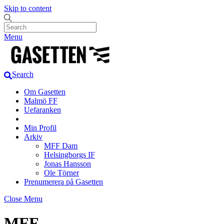
Skip to content
Menu
Search
Om Gasetten
Malmö FF
Uefaranken
Min Profil
Arkiv
MFF Dam
Helsingborgs IF
Jonas Hansson
Ole Törner
Prenumerera på Gasetten
Close Menu
MFF