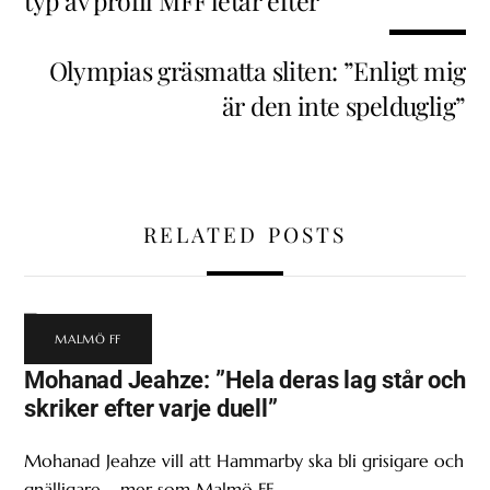
typ av profil MFF letar efter”
Olympias gräsmatta sliten: ”Enligt mig
är den inte spelduglig”
RELATED POSTS
MALMÖ FF
Mohanad Jeahze: ”Hela deras lag står och
skriker efter varje duell”
Mohanad Jeahze vill att Hammarby ska bli grisigare och
gnälligare – mer som Malmö FF.