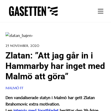
Skip
to
Men
content
25 NOVEMBER, 2020
Zlatan: ”Att jag går in i
Hammarby har inget med
Malmö att göra”
MALMÖ FF
Den vandaliserade statyn i Malmö har gett Zlatan
Ibrahomovic extra motivation.
I en
intervju med Sportbladet
berättar den 39-årige