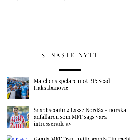
SENASTE NYTT
Matchens spelare mot BP: Sead
Haksabanovic
Snabbscouting Lasse Nordås – norska
anfallaren som MFF sägs vara
intresserade av
Gamla MFF Dam mötte gamla Eintracht