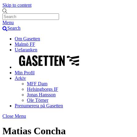
Skip to content
Menu
Search
Om Gasetten
Malmö FF
Uefaranken
Min Profil
Arkiv
MFF Dam
Helsingborgs IF
Jonas Hansson
Ole Törner
Prenumerera på Gasetten
Close Menu
Matias Concha