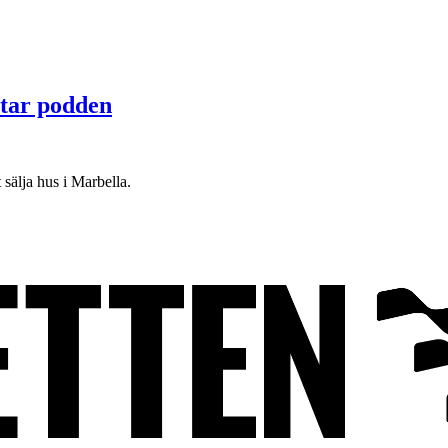
star podden
älja hus i Marbella.