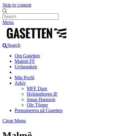
Skip to content
Menu
Search
Om Gasetten
Malmö FF
Uefaranken
Min Profil
Arkiv
MFF Dam
Helsingborgs IF
Jonas Hansson
Ole Törner
Prenumerera på Gasetten
Close Menu
Malmö