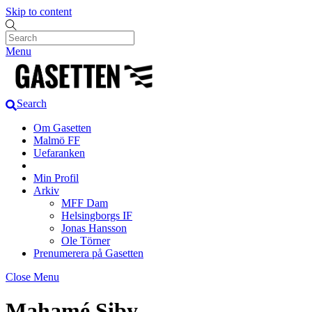
Skip to content
Menu
Search
Om Gasetten
Malmö FF
Uefaranken
Min Profil
Arkiv
MFF Dam
Helsingborgs IF
Jonas Hansson
Ole Törner
Prenumerera på Gasetten
Close Menu
Mahamé Siby