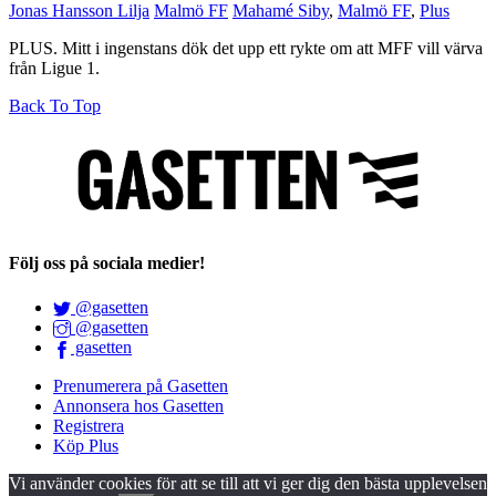
Jonas Hansson Lilja
Malmö FF
Mahamé Siby
,
Malmö FF
,
Plus
PLUS. Mitt i ingenstans dök det upp ett rykte om att MFF vill värva
från Ligue 1.
Back To Top
Följ oss på sociala medier!
@gasetten
@gasetten
gasetten
Prenumerera på Gasetten
Annonsera hos Gasetten
Registrera
Köp Plus
Vi använder cookies för att se till att vi ger dig den bästa upplevelsen