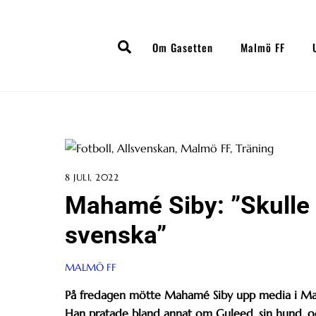
Skip
to
Search
content
Om Gasetten
Malmö FF
8 JULI, 2022
Mahamé Siby: ”Skulle v
svenska”
MALMÖ FF
På fredagen mötte Mahamé Siby upp media i Mal
Han pratade bland annat om Guleed, sin hund, o