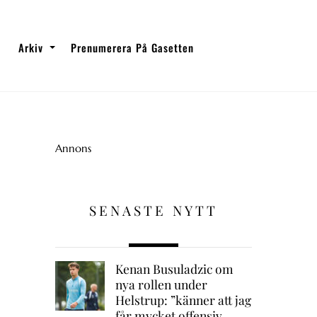
Arkiv
Prenumerera På Gasetten
Annons
SENASTE NYTT
Kenan Busuladzic om
nya rollen under
Helstrup: ”känner att jag
får mycket offensiv