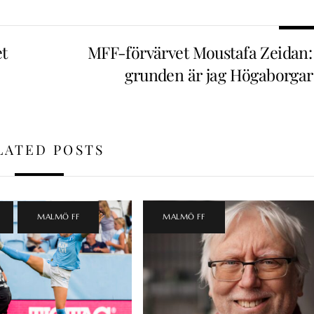
et
MFF-förvärvet Moustafa Zeidan: 
grunden är jag Högaborgar
LATED POSTS
,
MALMÖ FF
MALMÖ FF