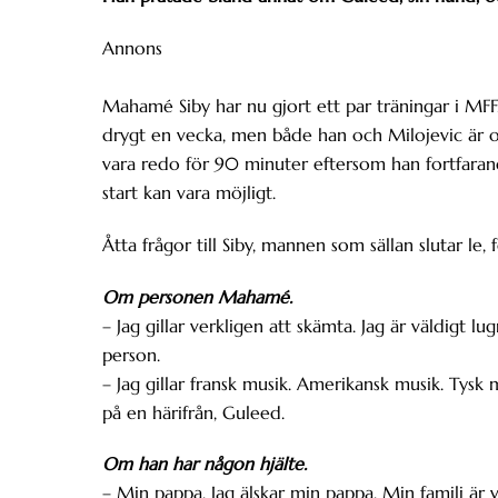
Annons
Mahamé Siby har nu gjort ett par träningar i MFF
drygt en vecka, men både han och Milojevic är os
vara redo för 90 minuter eftersom han fortfarande
start kan vara möjligt.
Åtta frågor till Siby, mannen som sällan slutar le,
Om personen Mahamé.
– Jag gillar verkligen att skämta. Jag är väldigt lu
person.
– Jag gillar fransk musik. Amerikansk musik. Tysk m
på en härifrån, Guleed.
Om han har någon hjälte.
– Min pappa. Jag älskar min pappa. Min familj är v