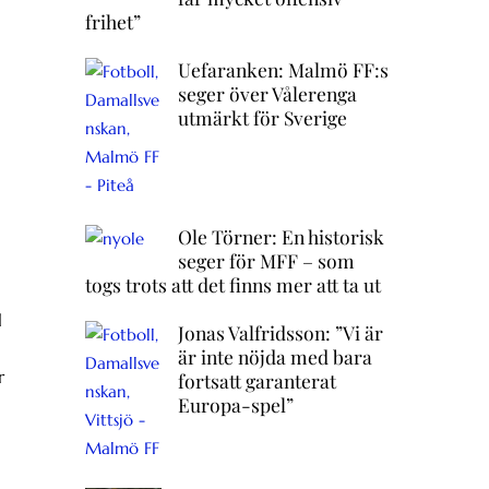
frihet”
Uefaranken: Malmö FF:s
seger över Vålerenga
utmärkt för Sverige
Ole Törner: En historisk
seger för MFF – som
togs trots att det finns mer att ta ut
l
Jonas Valfridsson: ”Vi är
är inte nöjda med bara
r
fortsatt garanterat
Europa-spel”