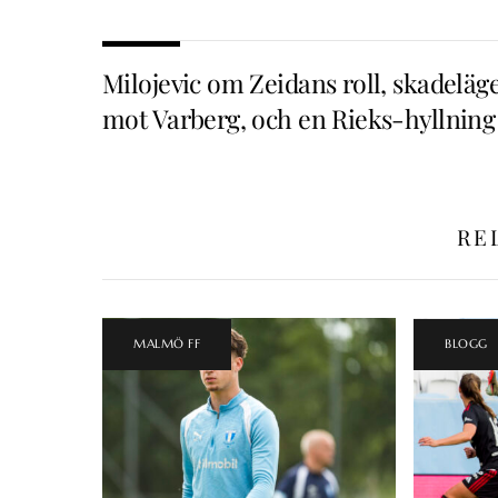
Milojevic om Zeidans roll, skadeläg
mot Varberg, och en Rieks-hyllning
RE
MALMÖ FF
BLOGG