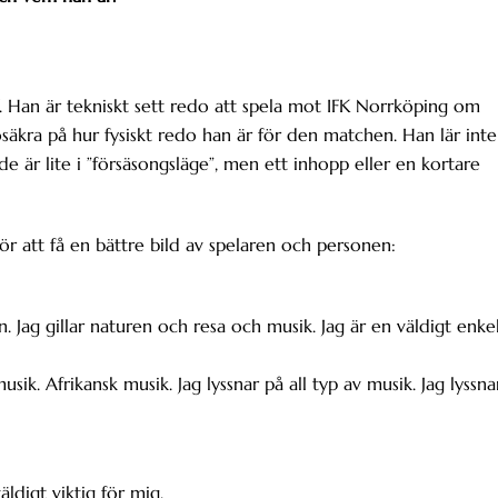
. Han är tekniskt sett redo att spela mot IFK Norrköping om
äkra på hur fysiskt redo han är för den matchen. Han lär inte
 är lite i ”försäsongsläge”, men ett inhopp eller en kortare
 för att få en bättre bild av spelaren och personen:
gn. Jag gillar naturen och resa och musik. Jag är en väldigt enke
usik. Afrikansk musik. Jag lyssnar på all typ av musik. Jag lyssna
äldigt viktig för mig.