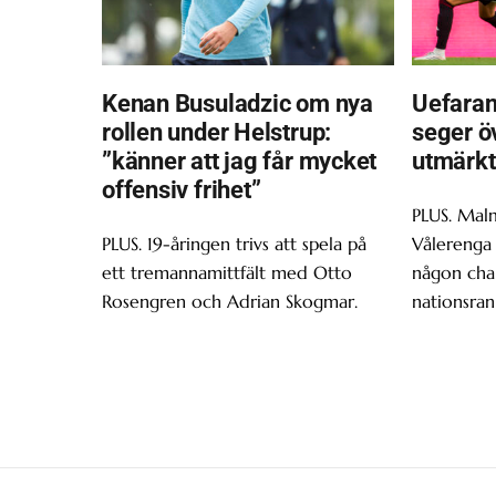
Kenan Busuladzic om nya
Uefaran
rollen under Helstrup:
seger ö
”känner att jag får mycket
utmärkt
offensiv frihet”
PLUS. Malm
PLUS. 19-åringen trivs att spela på
Vålerenga 
ett tremannamittfält med Otto
någon chan
Rosengren och Adrian Skogmar.
nationsran