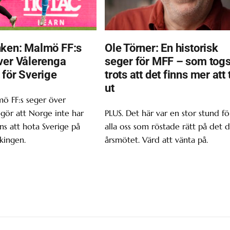
ken: Malmö FF:s
Ole Törner: En historisk
ver Vålerenga
seger för MFF – som tog
 för Sverige
trots att det finns mer att 
ut
ö FF:s seger över
gör att Norge inte har
PLUS. Det här var en stor stund fö
s att hota Sverige på
alla oss som röstade rätt på det d
kingen.
årsmötet. Värd att vänta på.