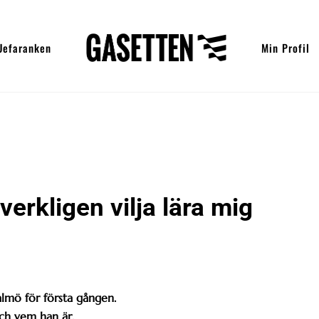
Uefaranken
Min Profil
erkligen vilja lära mig
mö för första gången.
ch vem han är.