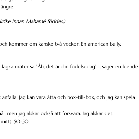
längre.
rankrike innan Mahamé föddes.)
ke och kommer om kanske två veckor. En american bully.
na lagkamrater sa ”Åh, det är din födelsedag”…, säger en leende
tt anfalla. Jag kan vara åtta och box-till-box, och jag kan spela
ål, men jag älskar också att försvara. Jag älskar det.
mitt). 50-50.