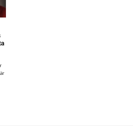
s
ta
r
är