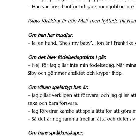
– Han var busschaufför tidigare, men jobbar inte 
(Sibys föräldrar är från Mali, men flyttade till F
Om han har husdjur.
– Ja, en hund. ”She’s my baby”. Hon är i Frankri
Om det blev födelsedagstårta i går.
– Nej, för jag gillar inte min födelsedag. När mi
Siby och gömmer ansiktet och kryper ihop.
Om vilken spelartyp han är.
– Jag gillar verkligen att försvara, och jag gillar a
sexa och bara försvara.
– Jag föredrar kanske att spela åtta för att göra m
– Så det är nog samma (mellan åtta och defensiv 
Om hans språkkunskaper.