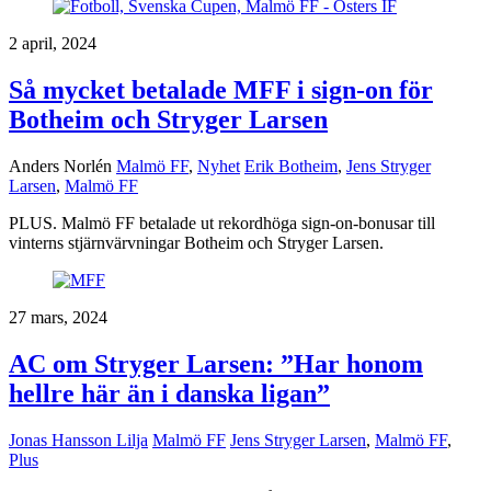
2 april, 2024
Så mycket betalade MFF i sign-on för
Botheim och Stryger Larsen
Anders Norlén
Malmö FF
,
Nyhet
Erik Botheim
,
Jens Stryger
Larsen
,
Malmö FF
PLUS. Malmö FF betalade ut rekordhöga sign-on-bonusar till
vinterns stjärnvärvningar Botheim och Stryger Larsen.
27 mars, 2024
AC om Stryger Larsen: ”Har honom
hellre här än i danska ligan”
Jonas Hansson Lilja
Malmö FF
Jens Stryger Larsen
,
Malmö FF
,
Plus