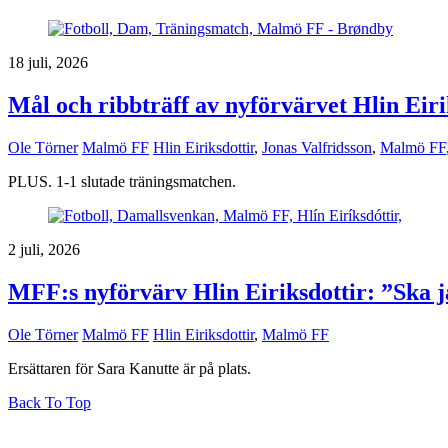
18 juli, 2026
Mål och ribbträff av nyförvärvet Hlin Ei
Ole Törner
Malmö FF
Hlin Eiriksdottir
,
Jonas Valfridsson
,
Malmö FF
PLUS. 1-1 slutade träningsmatchen.
2 juli, 2026
MFF:s nyförvärv Hlin Eiriksdottir: ”Ska jag
Ole Törner
Malmö FF
Hlin Eiriksdottir
,
Malmö FF
Ersättaren för Sara Kanutte är på plats.
Back To Top