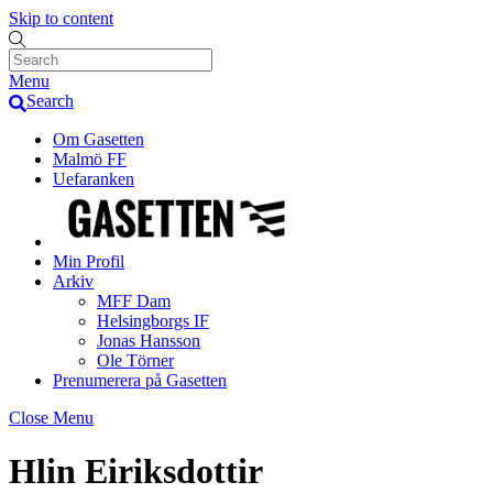
Skip to content
Menu
Search
Om Gasetten
Malmö FF
Uefaranken
Min Profil
Arkiv
MFF Dam
Helsingborgs IF
Jonas Hansson
Ole Törner
Prenumerera på Gasetten
Close Menu
Hlin Eiriksdottir