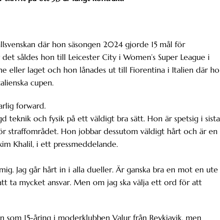
llsvenskan där hon säsongen 2024 gjorde 15 mål för
r det såldes hon till Leicester City i Women’s Super League i
 eller laget och hon lånades ut till Fiorentina i Italien där h
talienska cupen.
arlig forward.
 teknik och fysik på ett väldigt bra sätt. Hon är spetsig i sista
ör straffområdet. Hon jobbar dessutom väldigt hårt och är en
xim Khalil, i ett pressmeddelande.
mig. Jag går hårt in i alla dueller. Är ganska bra en mot en ute
 att ta mycket ansvar. Men om jag ska välja ett ord för att
n som 15-åring i moderklubben Valur från Reykjavik, men