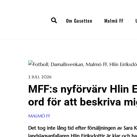
Skip
to
Search
content
Om Gasetten
Malmö FF
2 JULI, 2026
MFF:s nyförvärv Hlin Ei
ord för att beskriva mi
MALMÖ FF
Det tog inte lång tid efter försäljningen av Sara 
landslagsanfallaren Hlin Eiriksdottir är klar och har