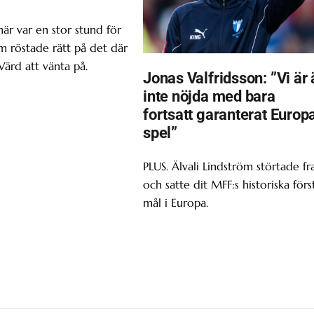
här var en stor stund för
om röstade rätt på det där
Värd att vänta på.
Jonas Valfridsson: ”Vi är 
inte nöjda med bara
fortsatt garanterat Europ
spel”
PLUS. Älvali Lindström störtade f
och satte dit MFF:s historiska förs
mål i Europa.