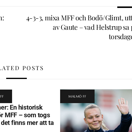
n:
4-3-3, mixa MFF och Bodö/Glimt, utt
av Gaute – vad Helstrup sa 
torsdag
LATED POSTS
FF
MALMÖ FF
er: En historisk
ör MFF – som togs
t det finns mer att ta