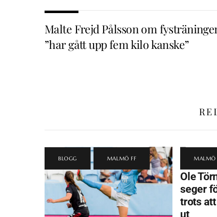
Malte Frejd Pålsson om fysträninge
”har gått upp fem kilo kanske”
RE
BLOGG
,
MALMÖ FF
MALMÖ 
Ole Törn
seger f
trots at
ut