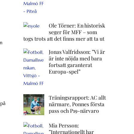
Ole Törner: En historisk
seger för MFF – som
togs trots att det finns mer att ta ut
on
Jonas Valfridsson: ”Vi är
är inte nöjda med bara
fortsatt garanterat
Europa-spel”
Träningsrapport: AC allt
 på
närmare, Ponnes första
pass och P19-närvaro
Mia Persson:
”Internationellt har