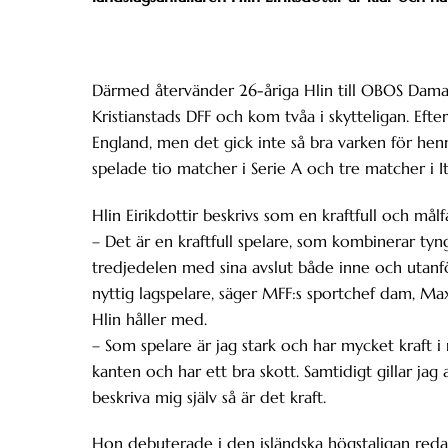
Därmed återvänder 26-åriga Hlin till OBOS Dama
Kristianstads DFF och kom tvåa i skytteligan. Efte
England, men det gick inte så bra varken för henne
spelade tio matcher i Serie A och tre matcher i I
Hlin Eirikdottir beskrivs som en kraftfull och målf
– Det är en kraftfull spelare, som kombinerar tyngd
tredjedelen med sina avslut både inne och utanf
nyttig lagspelare, säger MFF:s sportchef dam, Ma
Hlin håller med.
– Som spelare är jag stark och har mycket kraft i 
kanten och har ett bra skott. Samtidigt gillar jag
beskriva mig själv så är det kraft.
Hon debuterade i den isländska högstaligan reda