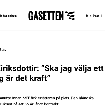
Uefaranken
Min Profil
riksdottir: ”Ska jag välja ett
g är det kraft”
Kanutte innan MFF fick ersättaren på plats. Den isländska
 skrivit på ett 3,5 år långt kontrakt.