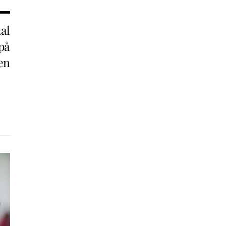
al
på
en