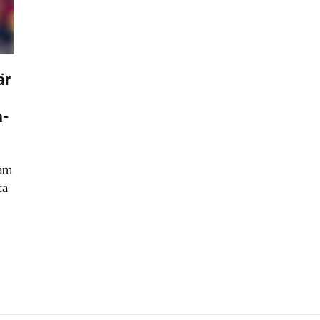
är
a-
ram
ta