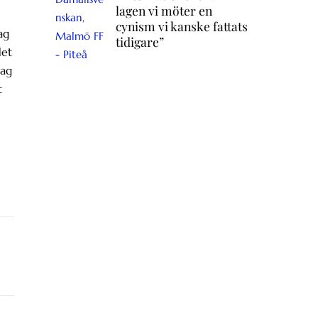
lagen vi möter en
cynism vi kanske fattats
ag
tidigare”
det
jag
t