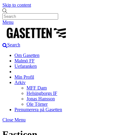
Skip to content
Menu
Search
Om Gasetten
Malmö FF
Uefaranken
Min Profil
Arkiv
MFF Dam
Helsingborgs IF
Jonas Hansson
Ole Törner
Prenumerera på Gasetten
Close Menu
Fasticon