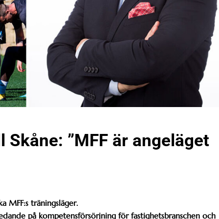
ll Skåne: ”MFF är angeläget
ka MFF:s träningsläger.
edande på kompetensförsörjning för fastighetsbranschen och