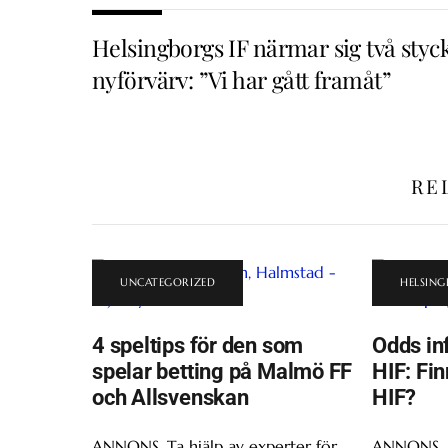
Helsingborgs IF närmar sig två styc
nyförvärv: ”Vi har gått framåt”
RE
UNCATEGORIZED
HELSING
4 speltips för den som
Odds in
spelar betting på Malmö FF
HIF: Fin
och Allsvenskan
HIF?
ANNONS. Ta hjälp av experter för
ANNONS. U