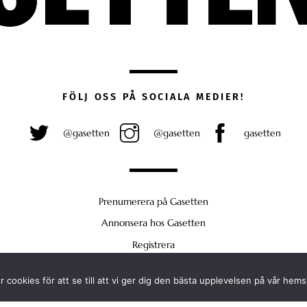
FÖLJ OSS PÅ SOCIALA MEDIER!
@gasetten
@gasetten
gasetten
Prenumerera på Gasetten
Annonsera hos Gasetten
Registrera
Köp Plus
 cookies för att se till att vi ger dig den bästa upplevelsen på vår hems