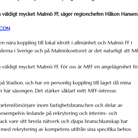
ch väldigt mycket Malmö FF, säger regionchefen Håkon Hansen
ICON
en nära koppling till lokal idrott i allmänhet och Malmö FF i
täderna i Sverige och på Malmökontoret är det naturligt att M
ch väldigt mycket Malmö FF. För oss är MFF en angelägenhet fö
 Stadion, och har en personlig koppling till laget då mina
 här säsongen. Det stärker såklart mitt MFF-intresse.
etensförsörjare inom fastighetsbranschen och delar av
 exempelvis ledande på rekrytering och interim- och
ack vare sitt breda nätverk och djupa branschkunskap har
 med rekrytering av kompetens utifrån sina specifika behov.