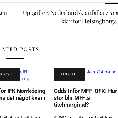
ken
Uppgifter: Nederländsk anfallare sna
klar för Helsingborgs
LATED POSTS
BORGS IF
MALMÖ FF
för IFK Norrköping-
Odds inför MFF-ÖFK: Hur
ns det något kvar i
stor blir MFF:s
titelmarginal?
nibet har tagit fram
ANNONS. Unibet har tagit fram