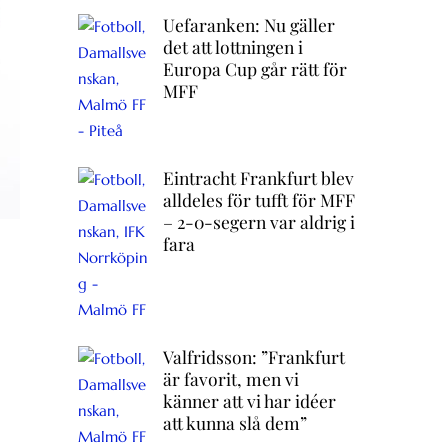
Uefaranken: Nu gäller
det att lottningen i
Europa Cup går rätt för
MFF
Eintracht Frankfurt blev
alldeles för tufft för MFF
– 2-0-segern var aldrig i
fara
Valfridsson: ”Frankfurt
är favorit, men vi
känner att vi har idéer
att kunna slå dem”