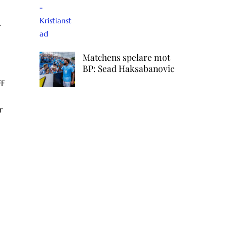
.
Matchens spelare mot
BP: Sead Haksabanovic
FF
r