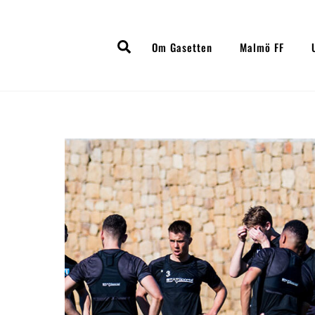
Skip
to
Search
content
Om Gasetten
Malmö FF