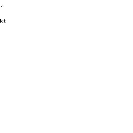
ta
det