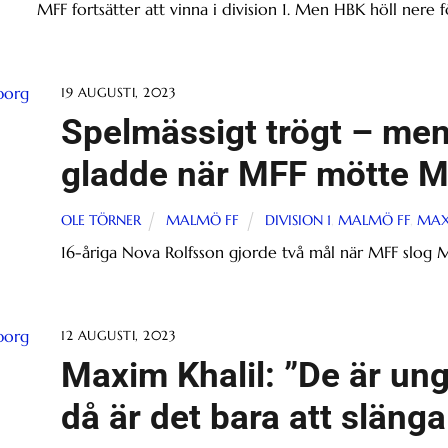
MFF fortsätter att vinna i division 1. Men HBK höll nere för
19 AUGUSTI, 2023
Spelmässigt trögt – me
gladde när MFF mötte M
OLE TÖRNER
MALMÖ FF
DIVISION 1
,
MALMÖ FF
,
MAX
16-åriga Nova Rolfsson gjorde två mål när MFF slog
12 AUGUSTI, 2023
Maxim Khalil: ”De är ung
då är det bara att släng