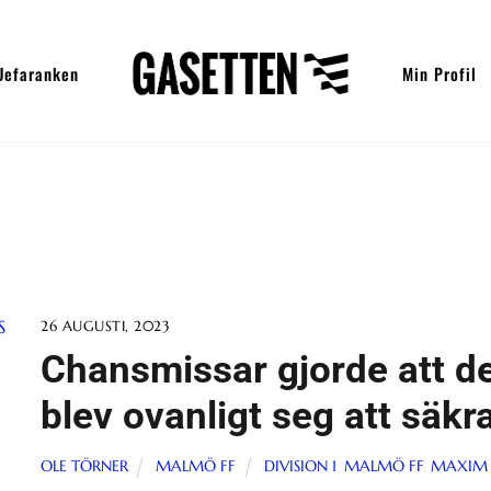
Uefaranken
Min Profil
26 AUGUSTI, 2023
Chansmissar gjorde att d
blev ovanligt seg att säkr
OLE TÖRNER
MALMÖ FF
DIVISION 1
,
MALMÖ FF
,
MAXIM 