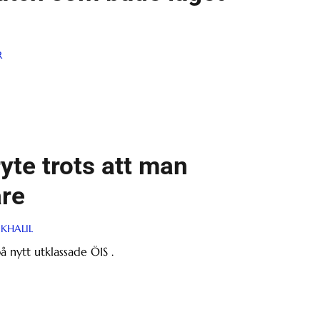
R
te trots att man
are
KHALIL
nytt utklassade ÖIS .