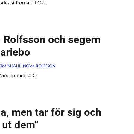
lustsiffrorna till 0-2.
n Rolfsson och segern
ariebo
IM KHALIL
,
NOVA ROLFSSON
 Mariebo med 4-0.
a, men tar för sig och
a ut dem”