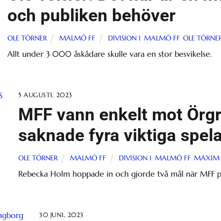
och publiken behöver
OLE TÖRNER
MALMÖ FF
DIVISION 1
,
MALMÖ FF
,
OLE TÖRNE
Allt under 3 000 åskådare skulle vara en stor besvikelse.
5 AUGUSTI, 2023
MFF vann enkelt mot Örgry
saknade fyra viktiga spel
OLE TÖRNER
MALMÖ FF
DIVISION 1
,
MALMÖ FF
,
MAXIM 
Rebecka Holm hoppade in och gjorde två mål när MFF på 
30 JUNI, 2023