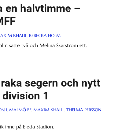
a en halvtimme –
 MFF
AXIM KHALIL
,
REBECKA HOLM
lm satte två och Melina Skarström ett.
 raka segern och nytt
 division 1
ON 1
,
MALMÖ FF
,
MAXIM KHALIL
,
THELMA PERSSON
k inne på Eleda Stadion.