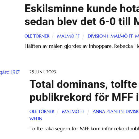
Eskilsminne kunde hot
sedan blev det 6-0 till
OLE TÖRNER
MALMÖ FF
DIVISION 1
,
MALMÖ FF
,
M
Hälften av målen gjordes av inhoppare. Rebecka Ho
25 JUNI, 2023
Total dominans, tolfte
publikrekord för MFF i
OLE TÖRNER
MALMÖ FF
ANNA PLANTIN
,
DIVISI
WELIN
Tolfte raka segern för MFF kom inför rekordpubli