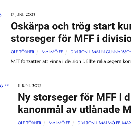
17 JUNI, 2023
Oskärpa och trög start ku
storseger för MFF i divisi
OLE TÖRNER
MALMÖ FF
DIVISION 1
,
MALIN GUNNARSSO
MFF fortsätter att vinna i division 1. Elfte raka segern 
11 JUNI, 2023
Ny storseger för MFF i d
kanonmål av utlånade 
OLE TÖRNER
MALMÖ FF
DIVISION 1
,
MALMÖ FF
,
MAX