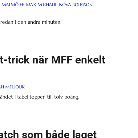
,
MALMÖ FF
,
MAXIM KHALIL
,
NOVA ROLFSSON
,
F redan i den andra minuten.
t-trick när MFF enkelt
AH MELLOUK
et i tabelltoppen till tolv poäng.
match som både laget