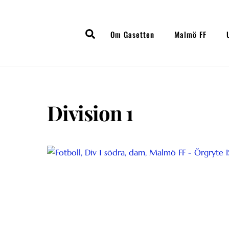
Skip
to
Search
content
Om Gasetten
Malmö FF
Division 1