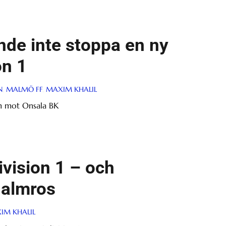
nde inte stoppa en ny
on 1
N
,
MALMÖ FF
,
MAXIM KHALIL
kom mot Onsala BK
ivision 1 – och
Malmros
IM KHALIL