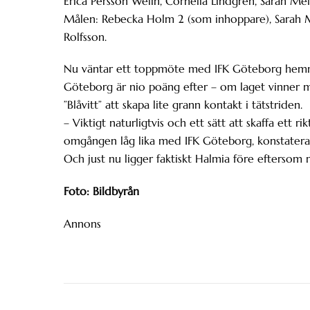
Erica Persson Welin, Cornelia Lindgren, Sarah Mel
Målen: Rebecka Holm 2 (som inhoppare), Sarah M
Rolfsson.
Nu väntar ett toppmöte med IFK Göteborg hemma
Göteborg är nio poäng efter – om laget vinner m
”Blåvitt” att skapa lite grann kontakt i tätstriden.
– Viktigt naturligtvis och ett sätt att skaffa ett 
omgången låg lika med IFK Göteborg, konstatera
Och just nu ligger faktiskt Halmia före efters
Foto: Bildbyrån
Annons