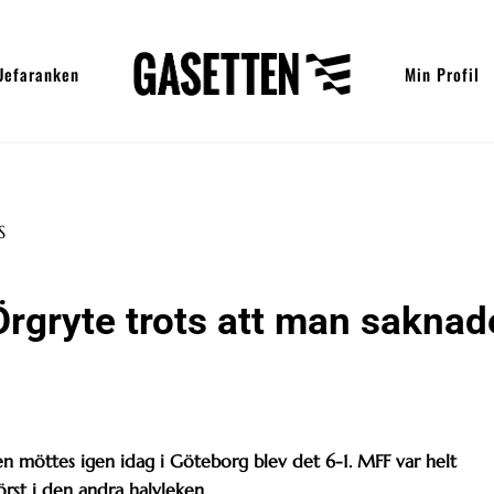
Uefaranken
Min Profil
rgryte trots att man saknad
gen möttes igen idag i Göteborg blev det 6-1. MFF var helt
rst i den andra halvleken.