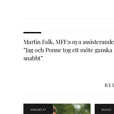
Martin Falk, MFF:s nya assisterande
”Jag och Ponne tog ett möte ganska
snabbt”
RE
MALMÖ FF
BLOGG