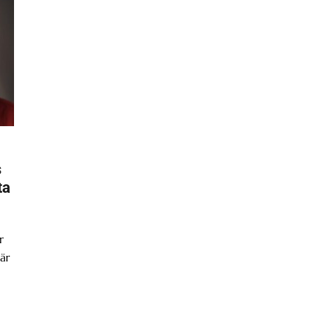
s
ta
r
är