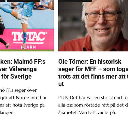
ken: Malmö FF:s
Ole Törner: En historisk
ver Vålerenga
seger för MFF – som tog
 för Sverige
trots att det finns mer att 
ut
ö FF:s seger över
gör att Norge inte har
PLUS. Det här var en stor stund fö
s att hota Sverige på
alla oss som röstade rätt på det d
kingen.
årsmötet. Värd att vänta på.