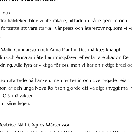
llouk.
andra halvleken blev vi lite rakare, hittade in både genom och
fortsatte att vara starka i vår press och återerövring, som vi v
.
alin Gunnarsson och Anna Plantin. Det märktes knappt.
n och Anna är i återhämtningsfasen efter lättare skador. De
ing. Alla fyra är viktiga för oss, men vi har en riktigt bred o
on startade på bänken, men byttes in och övertygade rejält.
 hon är och unga Nova Rolfsson gjorde ett väldigt snyggt mål 
r ÖIS-målvakten.
 i såna lägen.
, Beatrice Närhi, Agnes Mårtensson