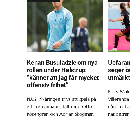
Kenan Busuladzic om nya
Uefaran
rollen under Helstrup:
seger ö
”känner att jag får mycket
utmärkt
offensiv frihet”
PLUS. Malm
PLUS. 19-åringen trivs att spela på
Vålerenga 
ett tremannamittfält med Otto
någon chan
Rosengren och Adrian Skogmar.
nationsran