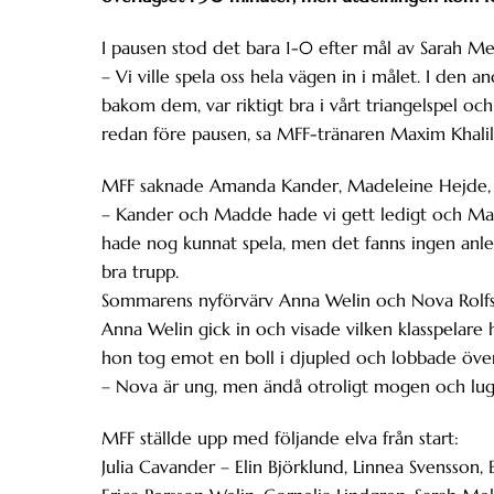
I pausen stod det bara 1-0 efter mål av Sarah Me
– Vi ville spela oss hela vägen in i målet. I den 
bakom dem, var riktigt bra i vårt triangelspel och 
redan före pausen, sa MFF-tränaren Maxim Khalil
MFF saknade Amanda Kander, Madeleine Hejde, M
– Kander och Madde hade vi gett ledigt och Mali
hade nog kunnat spela, men det fanns ingen anledn
bra trupp.
Sommarens nyförvärv Anna Welin och Nova Rolfss
Anna Welin gick in och visade vilken klasspelare
hon tog emot en boll i djupled och lobbade öve
– Nova är ung, men ändå otroligt mogen och lugn
MFF ställde upp med följande elva från start:
Julia Cavander – Elin Björklund, Linnea Svensson