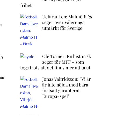
frihet”
Uefaranken: Malmö FF:s
seger över Vålerenga
ar
utmärkt för Sverige
Ole Törner: En historisk
ch
seger för MFF – som
togs trots att det finns mer att ta ut
när
Jonas Valfridsson: ”Vi är
är inte nöjda med bara
fortsatt garanterat
Europa-spel”