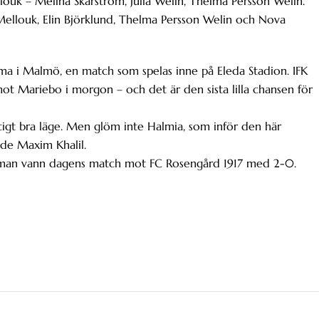
louk – Melina Skarström, Julia Welin, Thelma Persson Welin.
ellouk, Elin Björklund, Thelma Persson Welin och Nova
 i Malmö, en match som spelas inne på Eleda Stadion. IFK
ot Mariebo i morgon – och det är den sista lilla chansen för
riktigt bra läge. Men glöm inte Halmia, som inför den här
de Maxim Khalil.
om man vann dagens match mot FC Rosengård 1917 med 2-0.