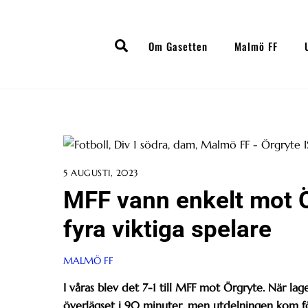
Skip
to
Search
content
Om Gasetten
Malmö FF
5 AUGUSTI, 2023
MFF vann enkelt mot Ö
fyra viktiga spelare
MALMÖ FF
I våras blev det 7-1 till MFF mot Örgryte. När la
överlägset i 90 minuter, men utdelningen kom fö