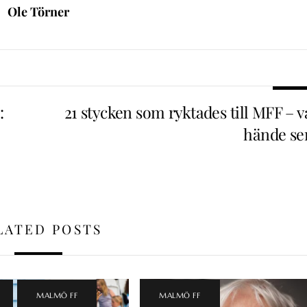
Ole Törner
:
21 stycken som ryktades till MFF – v
hände se
LATED POSTS
,
MALMÖ FF
MALMÖ FF