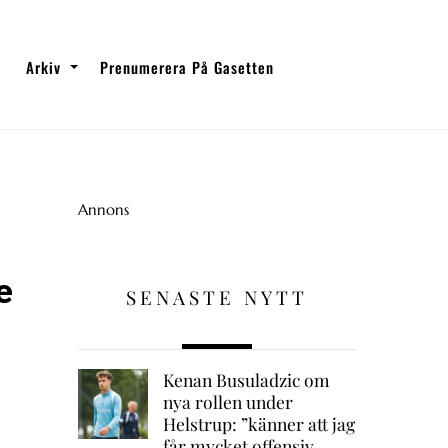
Arkiv
Prenumerera På Gasetten
Annons
e
SENASTE NYTT
Kenan Busuladzic om
nya rollen under
Helstrup: ”känner att jag
får mycket offensiv