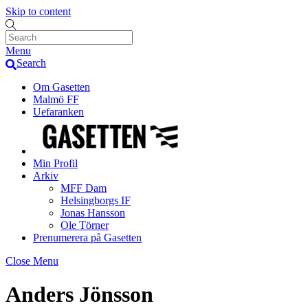
Skip to content
Menu
Search
Om Gasetten
Malmö FF
Uefaranken
Min Profil
Arkiv
MFF Dam
Helsingborgs IF
Jonas Hansson
Ole Törner
Prenumerera på Gasetten
Close Menu
Anders Jönsson