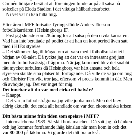
Carlnén tidigare berättat att föreningen funderar på att satsa på
solceller på Eleda Stadion i det viktiga hållbarhetsarbetet.
– Ni vet var ni kan hitta mig.
Efter åren i MFF fortsatte Tyringe-födde Anders Jönsson
fotbollskarriären i Helsingborgs IF.
– Fast jag slutade som 28-åring för att satsa på den civila karriären.
Vad han inte berättade på podiet är att han en kort period även satt
med i HIF:s styrelse.
– Det stämmer. Jag tillfrågad om att vara med i fotbollsutskottet i
början av 00-talet. Då tyckte jag att det var en intressant grej just
med de fotbollsmässiga frågorna. När jag kom med blev det snabbt
rätt mycket turbulens då Helsingborg var hårt ansatta och hela
styrelsen ställde sina platser till förfogande. Då ville de välja om mig
och Christer Fernvik, tror jag, eftersom vi precis kommit in där. Men
då avböjde jag. Det var inget för mig.
Det innebar att du var med cirka ett halvår?
– Knappt.
– Det var ju fotbollsfrågorna jag ville jobba med. Men det blev
aldrig aktuellt, det enda allt handlade om var den ekonomiska krisen.
Ditt bästa minne från tiden som spelare i MFF?
– Intermatcherna 1989. Särskilt bortamatchen. Då satt jag på bänken
och jag kommer fortfarande ihåg känslan när man kom in och det
var 80 000 på läktarna. Vi gjorde det rätt bra också.