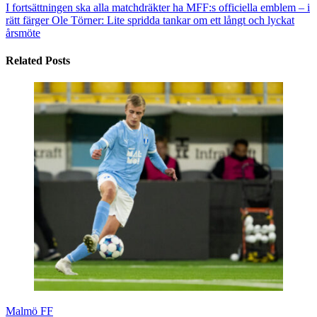
I fortsättningen ska alla matchdräkter ha MFF:s officiella emblem – i
rätt färger
Ole Törner: Lite spridda tankar om ett långt och lyckat
årsmöte
Related Posts
Malmö FF