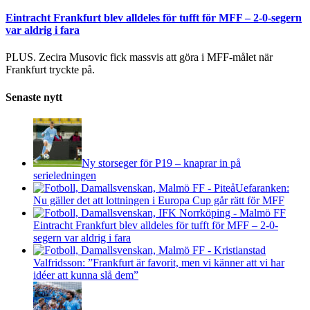
Eintracht Frankfurt blev alldeles för tufft för MFF – 2-0-segern
var aldrig i fara
PLUS. Zecira Musovic fick massvis att göra i MFF-målet när
Frankfurt tryckte på.
Senaste nytt
Ny storseger för P19 – knaprar in på
serieledningen
Uefaranken:
Nu gäller det att lottningen i Europa Cup går rätt för MFF
Eintracht Frankfurt blev alldeles för tufft för MFF – 2-0-
segern var aldrig i fara
Valfridsson: ”Frankfurt är favorit, men vi känner att vi har
idéer att kunna slå dem”