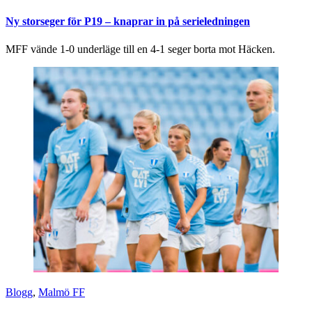
Ny storseger för P19 – knaprar in på serieledningen
MFF vände 1-0 underläge till en 4-1 seger borta mot Häcken.
Blogg
,
Malmö FF