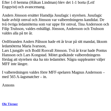
Efter 1-0 hemma (Håkan Lindman) blev det 1-1 borta (Leif
Engqvist) och avancemang.
Anders Jönsson ersätter Hamdija Jusufagic i styrelsen. Jusufagic
hade avböjt omval och Jönsson var valberedningens kandidat. De
två övriga ledamöterna som var uppe för omval, Tina Andersson och
Filip Trulsson, valdes enhälligt. Jönsson, Andersson och Trulsson
valdes alla på tre år.
Ordföranden Anders Pålsson hade ett år kvar på sitt mandat, liksom
ledamöterna Maria Ivarsson,
Lars Ljungälv och Bodil Rosvall Jönsson. Två år kvar hade Pontus
Hansson och Lars Kongstad. Mötet godkände valberedningens
förslag att styrelsen ska ha nio ledamöter. Några suppleanter väljer
MFF inte längre.
I valberedningen valdes förre MFF-spelaren Magnus Andersson –
med 565 A-lagsmatcher – in.
Annons
Ole Törner