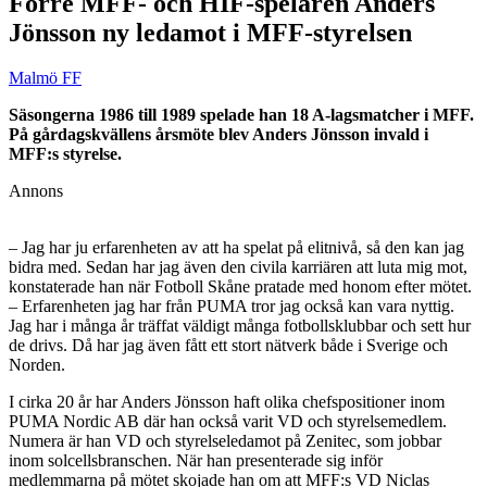
Förre MFF- och HIF-spelaren Anders
Jönsson ny ledamot i MFF-styrelsen
Malmö FF
Säsongerna 1986 till 1989 spelade han 18 A-lagsmatcher i MFF.
På gårdagskvällens årsmöte blev Anders Jönsson invald i
MFF:s styrelse.
Annons
– Jag har ju erfarenheten av att ha spelat på elitnivå, så den kan jag
bidra med. Sedan har jag även den civila karriären att luta mig mot,
konstaterade han när Fotboll Skåne pratade med honom efter mötet.
– Erfarenheten jag har från PUMA tror jag också kan vara nyttig.
Jag har i många år träffat väldigt många fotbollsklubbar och sett hur
de drivs. Då har jag även fått ett stort nätverk både i Sverige och
Norden.
I cirka 20 år har Anders Jönsson haft olika chefspositioner inom
PUMA Nordic AB där han också varit VD och styrelsemedlem.
Numera är han VD och styrelseledamot på Zenitec, som jobbar
inom solcellsbranschen. När han presenterade sig inför
medlemmarna på mötet skojade han om att MFF:s VD Niclas