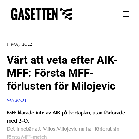
Skip
to
Men
content
11 MAJ, 2022
Värt att veta efter AIK-
MFF: Första MFF-
förlusten för Milojevic
MALMÖ FF
MFF klarade inte av AIK på bortaplan, utan förlorade
med 2-0.
Det innebär att Milos Milojevic nu har förlorat sin
första MFF-match.