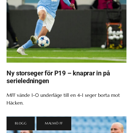
Ny storseger för P19 – knaprar in på
serieledningen
MFF vände 1-0 underläge till en 4-1 seger borta mot
Häcken.
BLOGG
,
MALMÖ FF