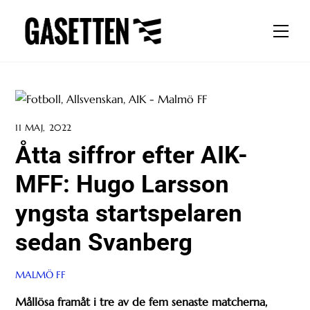
Skip
to
Men
content
11 MAJ, 2022
Åtta siffror efter AIK-
MFF: Hugo Larsson
yngsta startspelaren
sedan Svanberg
MALMÖ FF
Mållösa framåt i tre av de fem senaste matcherna,