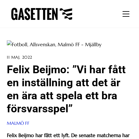
Skip
to
Men
content
11 MAJ, 2022
Felix Beijmo: ”Vi har fått
en inställning att det är
en ära att spela ett bra
försvarsspel”
MALMÖ FF
Felix Beijmo har fått ett lyft. De senaste matcherna har