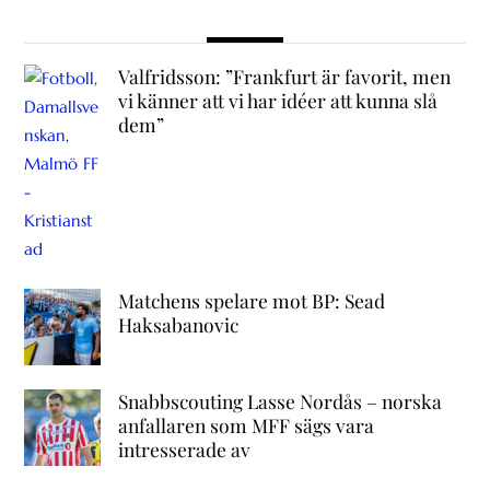
Valfridsson: ”Frankfurt är favorit, men
vi känner att vi har idéer att kunna slå
dem”
Matchens spelare mot BP: Sead
Haksabanovic
Snabbscouting Lasse Nordås – norska
anfallaren som MFF sägs vara
intresserade av