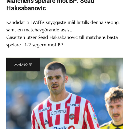
Matchens spelare mot BP: Sead
Haksabanovic
Kandidat till MFF:s snyggaste mål hittills denna säsong,
samt en matchavgörande assist.
Gasetten utser Sead Haksabanovic till matchens bästa
spelare i 1-2 segern mot BP.
MALMÖ FF