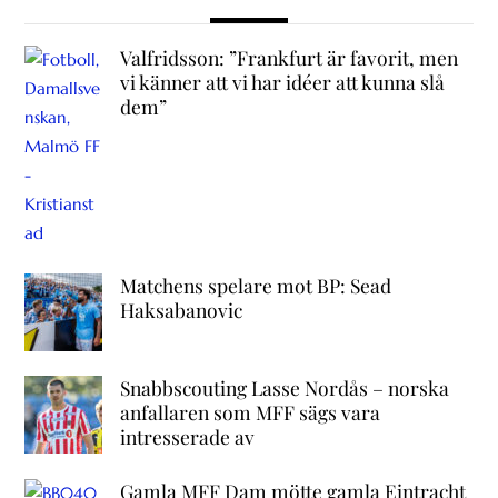
Valfridsson: ”Frankfurt är favorit, men
vi känner att vi har idéer att kunna slå
dem”
Matchens spelare mot BP: Sead
Haksabanovic
Snabbscouting Lasse Nordås – norska
anfallaren som MFF sägs vara
intresserade av
Gamla MFF Dam mötte gamla Eintracht